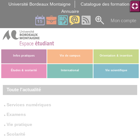
Gestion des cookies
Université Bordeaux Montaigne
Catalogue des formations
Annuaire
Mon compte
Infos pratiques
Vie de campus
Orientation & insertion
Études & scolarité
International
Vie scientifique
Toute l'actualité
Services numériques
Examens
Vie pratique
Scolarité