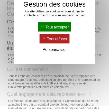
Des idées pour améliorer la vie sur
Gestion des cookies
le campus ? Participez à la
Ce site utilise des cookies et vous donne le
Commission vie étudiante (CViE).
contrôle sur ceux que vous souhaitez activer
C'est quoi la CViE?
Tout accepter
La
CViE
est chargée de décider des projets et actions financées par la
CVEC
qui contribuent à améliorer les conditions de vie sur le campus.
Plus d’informations sur la CViE
.
Tout refuser
Un appel à participation auprès des
étudiant·es
Personnaliser
En plus des représentant·es étudiant·es élu·es et associatifs·ves, il est
prévu de
tirer au sort 6 étudiant·es
parmi des étudiant·es
volontaires.
Qui est concerné ?
Tous les étudiant·es inscrit·es à l’université peuvent proposer leur
candidature. Toutefois, une attention sera portée à une représentation
équilibrée entre les différents
UFR
et instituts, et les sites de
l’université parmi les 6 étudiant·es volontaires.
Quel engagement cela représente-t-il ?
Les étudiant·es devront ensuite siéger à la Commission qui se réunit
au moins 3 fois par an pendant une demie journée (en octobre, en
mars et en juin). Il pourra aussi leur être demandé de participer à des