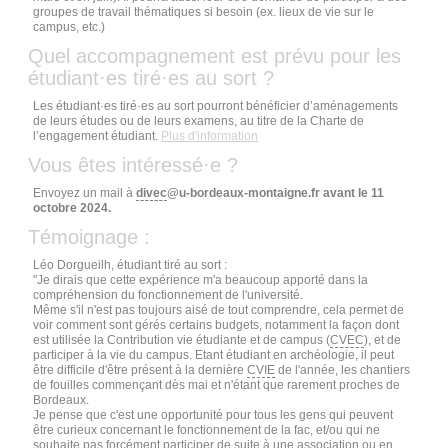
groupes de travail thématiques si besoin (ex. lieux de vie sur le
campus, etc.)
Quel accompagnement est prévu pour les
étudiant·es tiré·es au sort ?
Les étudiant·es tiré·es au sort pourront bénéficier d’aménagements
de leurs études ou de leurs examens, au titre de la Charte de
l’engagement étudiant.
Plus d'information
Vous êtes intéressé·e ?
Envoyez un mail à
divec
@u-bordeaux-montaigne.fr avant le 11
octobre 2024.
Témoignage :
Léo Dorgueilh, étudiant tiré au sort :
"Je dirais que cette expérience m'a beaucoup apporté dans la
compréhension du fonctionnement de l'université.
Même s'il n'est pas toujours aisé de tout comprendre, cela permet de
voir comment sont gérés certains budgets, notamment la façon dont
est utilisée la Contribution vie étudiante et de campus (
CVEC
), et de
participer à la vie du campus. Etant étudiant en archéologie, il peut
être difficile d'être présent à la dernière
CVIE
de l'année, les chantiers
de fouilles commençant dès mai et n'étant que rarement proches de
Bordeaux.
Je pense que c'est une opportunité pour tous les gens qui peuvent
être curieux concernant le fonctionnement de la fac, et/ou qui ne
souhaite pas forcément participer de suite à une association ou en