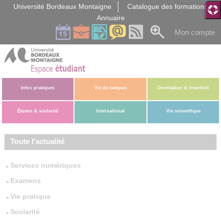
Gestion des cookies
Université Bordeaux Montaigne
Catalogue des formations
Annuaire
Mon compte
Infos pratiques
Vie de campus
Orientation & insertion
Études & scolarité
International
Vie scientifique
Toute l'actualité
Services numériques
Examens
Vie pratique
Scolarité