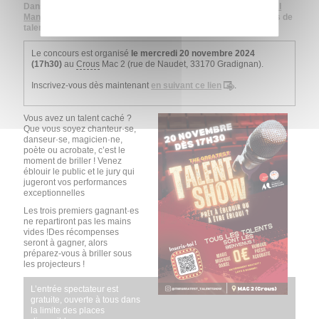
Dans le cadre de leur formation, les étudiant·es du master 2
LAI
Management de Projets Évènementiels
organisent un concours de
talents intitulé "The Greatest Talent Show".
Le concours est organisé
le mercredi 20 novembre 2024
(17h30)
au
Crous
Mac 2 (rue de Naudet, 33170 Gradignan).
Inscrivez-vous dès maintenant
en suivant ce lien
.
Vous avez un talent caché ?
Que vous soyez chanteur·se,
danseur·se, magicien·ne,
poète ou acrobate, c’est le
moment de briller ! Venez
éblouir le public et le jury qui
jugeront vos performances
exceptionnelles
Les trois premiers gagnant·es
ne repartiront pas les mains
vides !Des récompenses
seront à gagner, alors
préparez-vous à briller sous
les projecteurs !
L’entrée spectateur est
gratuite, ouverte à tous dans
la limite des places