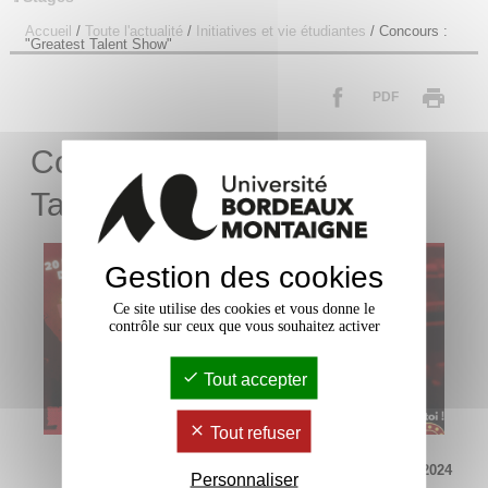
Accueil
/
Toute l'actualité
/
Initiatives et vie étudiantes
/
Concours :
"Greatest Talent Show"
PDF
Concours : "The Greatest
Talent Show"
Gestion des cookies
Ce site utilise des cookies et vous donne le
contrôle sur ceux que vous souhaitez activer
Tout accepter
Tout refuser
Mis à jour le 24 octobre 2024
Personnaliser