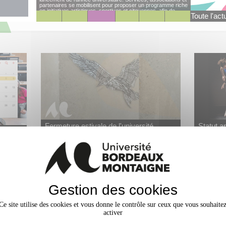
partenaires se mobilisent pour proposer un programme riche
en initiatives artistiques, sportives et citoyennes, afin de
Toute l'act
favoriser la découverte du campus, les rencontres et la
participation à la vie universitaire.
+
Fermeture estivale de l'université
Statut a
L'Université Bordeaux Montaigne ferme ses
candidat
elles
portes du vendredi 24 juillet au soir au lundi 17
Avec le sta
août 2026 au matin. Les inscriptions
études et v
administratives et l'assistance seront
Envoyez vo
interrompues du 17 juillet midi au 17 août 2026
n savoir
septembre
au matin
En savoir
Gestion des cookies
Ce site utilise des cookies et vous donne le contrôle sur ceux que vous souhaite
activer