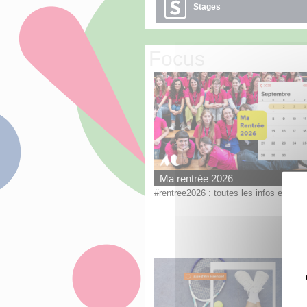
Stages
Focus
Ma rentrée 2026
#rentree2026 : toutes les infos essenti
E