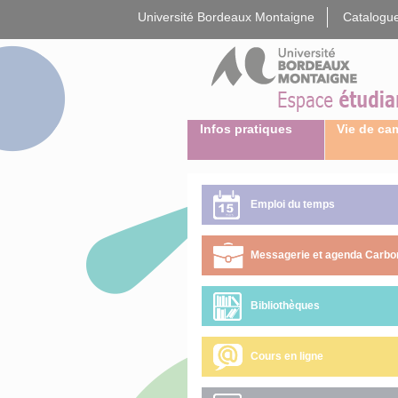
Gestion des cookies
Université Bordeaux Montaigne
Catalogue
Infos pratiques
Vie de c
Emploi du temps
Messagerie et agenda Carbo
Messagerie et agenda Carbo
Bibliothèques
Cours en ligne