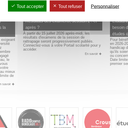
Tout accepter
Tout refuser
Personnaliser
n
Résultats des examens, session 2 : et
Etudiant
s la
après ?
besoin 
À partir du 15 juillet 2026 après-midi, les
études 
résultats d'examens de la session de
u exigeant
Pour béné
rattrapage seront progressivement publiés.
ersité
en 2026-20
Connectez-vous à votre Portail scolarité pour y
z
handicap d
accéder.
 membre
qu’ils soi
En savoir
engagé
ou concern
au, le
Date limit
 vous
premier se
votre
r au mieux
limite de
n savoir