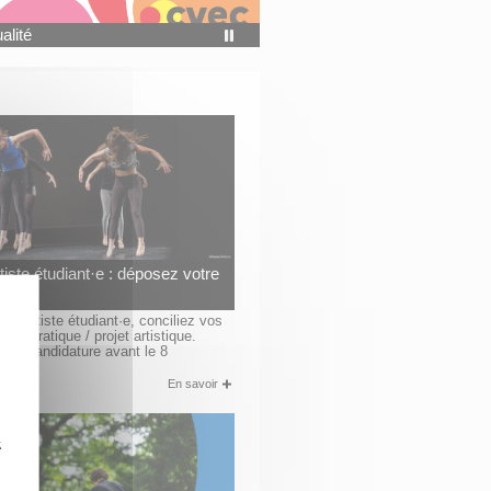
ualité
Pause
rtiste étudiant·e : déposez votre
ure
tut artiste étudiant·e, conciliez vos
otre pratique / projet artistique.
tre candidature avant le 8
 2026.
En savoir
z