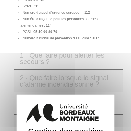
SAMU :
15
Numéro d’appel d’urgence européen :
112
Numéro d’urgence pour les personnes sourdes et
malentendantes :
114
PCSI :
05 40 00 89 79
Numéro national de prévention du suicide :
3114
1 - Que faire pour alerter les
secours ?
2 - Que faire lorsque le signal
d’alarme incendie sonne ?
3 - Que faire en cas
d’incendie ?
4 - Que faire en cas de secours
à la personne et d’accident ?