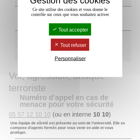
Gestion des cookies
Ce site utilise des cookies et vous donne le
5 - Où trouver les défibrillateurs
contrôle sur ceux que vous souhaitez activer
en cas d’urgence vitale ?
Tout accepter
6 - Quelles informations donner
en cas de signalement
Tout refuser
d’accident ou de sinistre ?
Personnaliser
Vol, agression, attaque
terroriste
Numéro d’appel en cas de
menace pour votre sécurité
05 57 12 10 10
(ou en interne
10 10
)
Une équipe de sûreté est présente au sein de l’université. Elle se
compose d’agents formés pour vous venir en aide et vous
protéger.