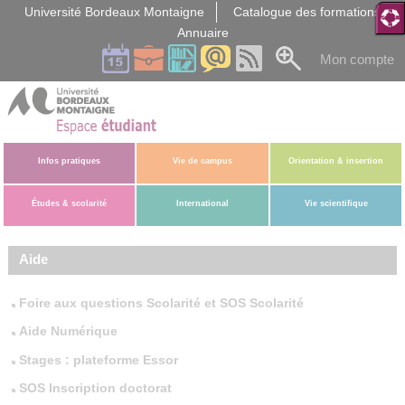
Gestion des cookies
Université Bordeaux Montaigne
Catalogue des formations
Annuaire
Mon compte
Infos pratiques
Vie de campus
Orientation & insertion
Études & scolarité
International
Vie scientifique
Aide
Foire aux questions Scolarité et SOS Scolarité
Aide Numérique
Stages : plateforme Essor
SOS Inscription doctorat