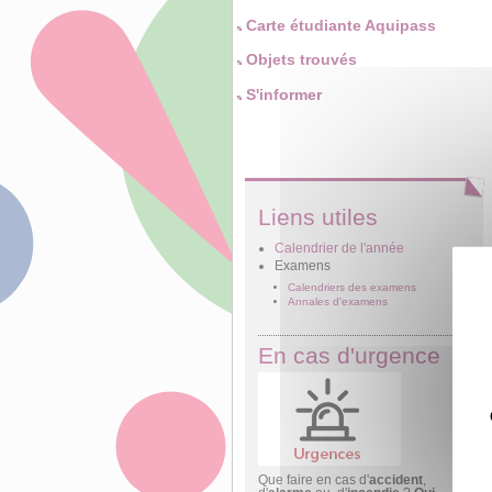
Carte étudiante Aquipass
Objets trouvés
S'informer
Liens utiles
Calendrier de l'année
Examens
Calendriers des examens
Annales d'examens
En cas d'urgence
Que faire en cas d'
accident
,