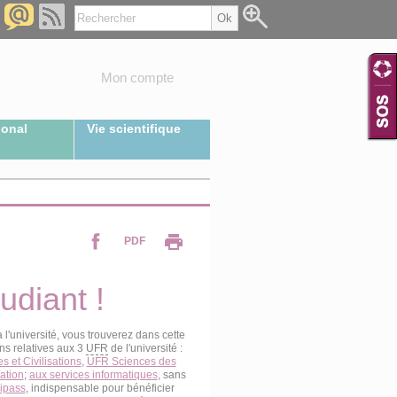
Mon compte
ional
Vie scientifique
PDF
udiant !
à l'université, vous trouverez dans cette
ons relatives aux 3
UFR
de l'université :
 et Civilisations
,
UFR Sciences des
ation
;
aux services informatiques
, sans
uipass
, indispensable pour bénéficier