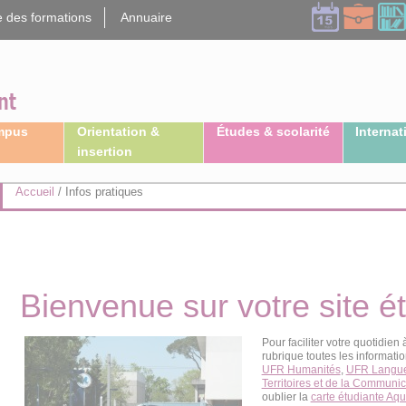
 des formations
Annuaire
ampus
Orientation &
Études & scolarité
Internat
insertion
Accueil
/
Infos pratiques
Bienvenue sur votre site ét
Pour faciliter votre quotidien 
rubrique toutes les informati
UFR Humanités
,
UFR Langues
Territoires et de la Communic
oublier la
carte étudiante Aq