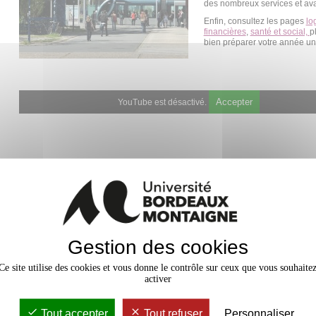
des nombreux services et av
Enfin, consultez les pages
lo
financières
,
santé et social,
p
bien préparer votre année uni
Accepter
YouTube est désactivé.
Gestion des cookies
Ce site utilise des cookies et vous donne le contrôle sur ceux que vous souhaite
activer
Tout accepter
Tout refuser
Personnaliser