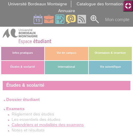
Gestion des cookies
Université Bordeaux Montaigne
Catalogue des formations
Annuaire
Mon compte
Infos pratiques
Vie de campus
Orientation & insertion
Études & scolarité
International
Vie scientifique
Études & scolarité
Dossier étudiant
Examens
Règlement des études
Les essentiels des études
Calendriers et modalités des examens
Notes et résultats