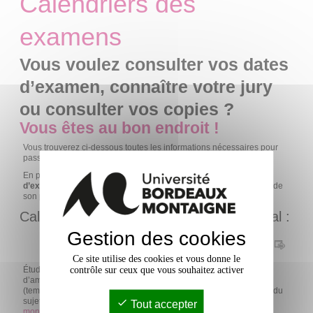
Calendriers des
examens
Vous voulez consulter vos dates
d’examen, connaître votre jury
ou consulter vos copies ?
Vous êtes au bon endroit !
Vous trouverez ci-dessous toutes les informations nécessaires pour
passer vos épreuves dans les meilleures conditions.
En plus des contrôles continus, il existe
deux types
d’examen terminaux
: les écrits et les oraux. Chacun d’eux possède
son propre calendrier.
Calendriers des écrits de contrôle terminal :
Gestion des cookies
Cliquez ici :
https://www.apogee-montaigne.u-bordeaux.fr/
Ce site utilise des cookies et vous donne le
contrôle sur ceux que vous souhaitez activer
Étudiants en situation de handicap : si vous bénéficiez
d’aménagements des conditions de passation de vos examens
(temps majoré, secrétaire d'examens, ordinateur, agrandissement du
sujet, etc.), consultez la page dédiée :
https://etu.u-bordeaux-
Tout accepter
montaigne.fr/fr/etudes-et-scolarite/handicap/services-et-outils.html
,