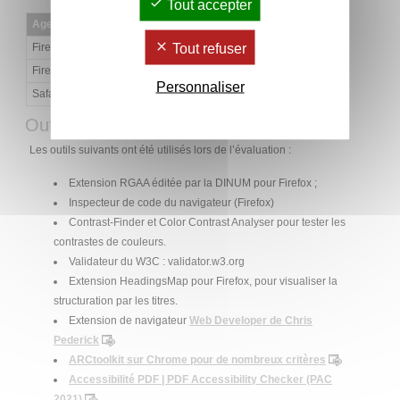
Tout accepter
Agent utilisateur
Technologie d’assistance
Tout refuser
Firefox 115.0.2
NVDA 2023.1
Firefox 115.0.2
JAWS 2022.2211.7
Personnaliser
Safari 16.3
VoiceOver
Outils utilisés
Les outils suivants ont été utilisés lors de l’évaluation :
Extension RGAA éditée par la DINUM pour Firefox ;
Inspecteur de code du navigateur (Firefox)
Contrast-Finder et Color Contrast Analyser pour tester les
contrastes de couleurs.
Validateur du W3C : validator.w3.org
Extension HeadingsMap pour Firefox, pour visualiser la
structuration par les titres.
Extension de navigateur
Web Developer de Chris
Pederick
ARCtoolkit sur Chrome pour de nombreux critères
Accessibilité PDF | PDF Accessibility Checker (PAC
2021)