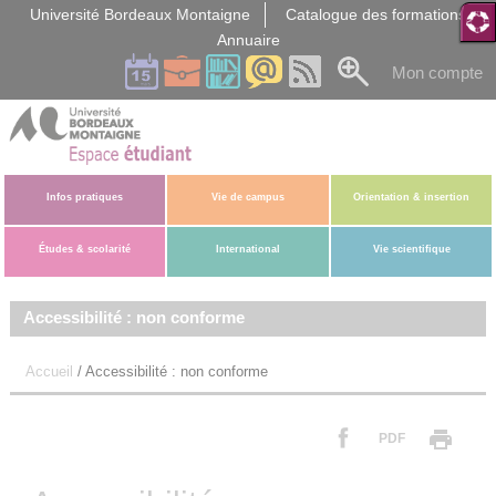
Gestion des cookies
Université Bordeaux Montaigne
Catalogue des formations
Annuaire
Mon compte
Infos pratiques
Vie de campus
Orientation & insertion
Études & scolarité
International
Vie scientifique
Accessibilité : non conforme
Accueil
/
Accessibilité : non conforme
PDF