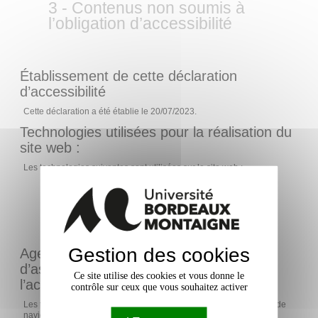
3 - Contenus non soumis à
l’obligation d’accessibilité
Établissement de cette déclaration
d’accessibilité
Cette déclaration a été établie le 20/07/2023.
Technologies utilisées pour la réalisation du
site web :
Les technologies suivantes sont utilisées sur le site web :
HTML 5
CSS
JavaScript
Gestion des cookies
Agents utilisateurs, technologies
d’assistance et outils utilisés pour vérifier
Ce site utilise des cookies et vous donne le
l’accessibilité
contrôle sur ceux que vous souhaitez activer
Les tests des pages web ont été effectués avec les combinaisons de
navigateurs web et lecteurs d’écran suivants :