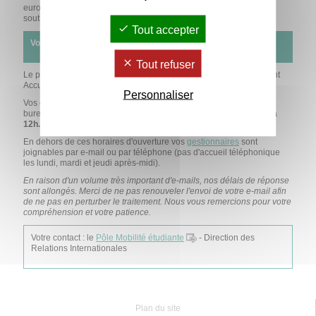
européens ou intercontinentaux, dont certains bénéficient d’un
soutien évolutif et sans faille de la région Nouvelle-Aquitaine.
Tout accepter
Votre interlocuteur : le Pôle Mobilité étudiante
Tout refuser
Le pôle Mobilité étudiante se situe au 2ème étage dans le bâtiment
Accueil, sur le parvis de l'université.
Personnaliser
Vos gestionnaires de mobilité sortante vous accueillent
dans leur
bureau du
lundi au jeudi de 13h30 à 16h30 et le vendredi de 9h à
12h.
En dehors de ces horaires d'ouverture vos
gestionnaires
sont
joignables par e-mail ou par téléphone (pas d'accueil téléphonique
les lundi, mardi et jeudi après-midi).
En raison d'un volume très important d'e-mails, nos délais de réponse
sont allongés. Merci de ne pas renouveler l'envoi de votre e-mail afin
de ne pas en perturber le traitement. Nous vous remercions pour votre
compréhension et votre patience.
Votre contact : le
Pôle Mobilité étudiante
- Direction des
Relations Internationales
Plan du site