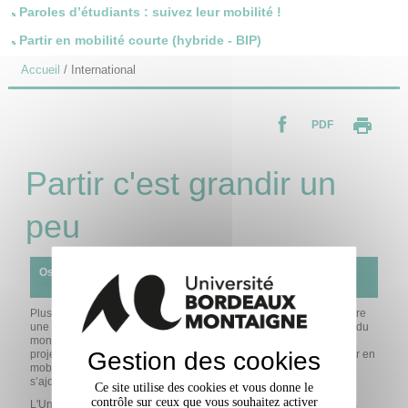
Paroles d’étudiants : suivez leur mobilité !
Partir en mobilité courte (hybride - BIP)
Accueil
/
International
PDF
Partir c'est grandir un
peu
Osez l'international !
Plusieurs programmes de mobilité vous offrent la possibilité de vivre
une expérience unique en Europe ou dans certains pays du reste du
monde. L’université s’efforce de permettre à ses étudiants dont les
Gestion des cookies
projets sont en lien avec la dynamique de l’établissement, de partir en
mobilité d'étude ou de stage pour engranger une richesse qui
s’ajoutera au potentiel déjà acquis.
Ce site utilise des cookies et vous donne le
contrôle sur ceux que vous souhaitez activer
L'Université Bordeaux Montaigne adhère aux grands programmes