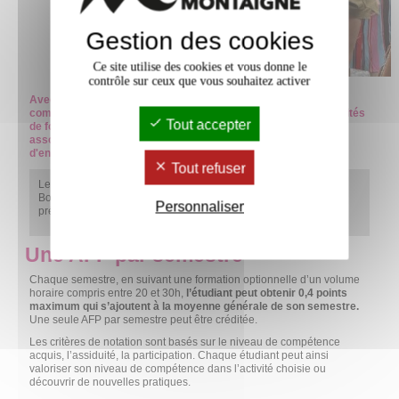
Gestion des cookies
Ce site utilise des cookies et vous donne le
contrôle sur ceux que vous souhaitez activer
Avec les AFP, chaque étudiant peut choisir de valoriser les
compétences acquises par son investissement dans des activités
Tout accepter
de formation universitaire (action à caractère
associatif, disciplinaire ou sportif) en complément des unités
d'enseignements obligatoires qui composent un diplôme.
Tout refuser
Le dispositif d'AFP est ouverts aux étudiants de l’Université
Bordeaux Montaigne ainsi qu'aux stagiaires du
DAEU
en
Personnaliser
présentiel.
Une AFP par semestre
Chaque semestre, en suivant une formation optionnelle d’un volume
horaire compris entre 20 et 30h,
l’étudiant peut obtenir 0,4 points
maximum qui s’ajoutent à la moyenne générale de son semestre.
Une seule AFP par semestre peut être créditée.
Les critères de notation sont basés sur le niveau de compétence
acquis, l’assiduité, la participation. Chaque étudiant peut ainsi
valoriser son niveau de compétence dans l’activité choisie ou
découvrir de nouvelles pratiques.