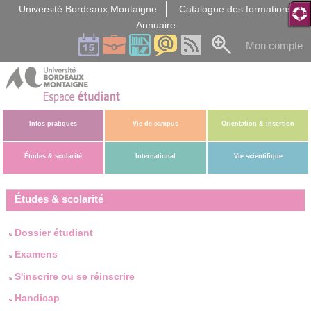
Gestion des cookies
Université Bordeaux Montaigne
Catalogue des formations
Annuaire
Mon compte
Infos pratiques
Vie de campus
Orientation & insertion
Études & scolarité
International
Vie scientifique
Études & scolarité
Dossier étudiant
Examens
S'inscrire ou se réinscrire
Handicap