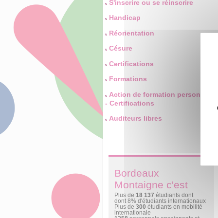
S'inscrire ou se réinscrire
Handicap
Réorientation
Césure
Certifications
Formations
Action de formation personnelle
- Certifications
Auditeurs libres
Bordeaux
Montaigne c'est
Plus de
18 137
étudiants dont
dont 8% d'étudiants internationaux
Plus de
300
étudiants en mobilité
internationale