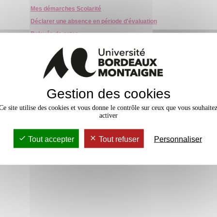
Mes démarches Scolarité
Déclarer une absence en période d'évaluation
Relevés de notes
Délivrance des diplômes
Quitter l'université
Utilisation de vos données
Gestion des cookies
Dans le cadre de la gestion de votre dossier étudiant, vous trouverez les ment
Ce site utilise des cookies et vous donne le contrôle sur ceux que vous souhaite
personnelles et de vos droits en suivant
ce lien
.
activer
Tout accepter
Tout refuser
Personnaliser