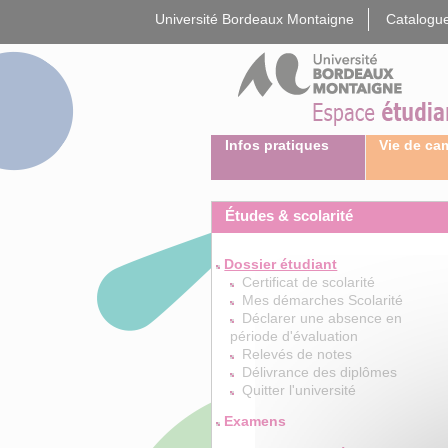
Gestion des cookies
Université Bordeaux Montaigne
Catalogue
Infos pratiques
Vie de c
Études & scolarité
Dossier étudiant
Certificat de scolarité
Mes démarches Scolarité
Déclarer une absence en
période d'évaluation
Relevés de notes
Délivrance des diplômes
Quitter l'université
Examens