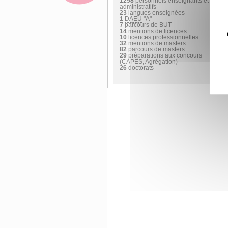
1258
personnels enseignants et
administratifs
23
langues enseignées
1
DAEU
"A"
7
parcours de BUT
14
mentions de licences
10
licences professionnelles
32
mentions de masters
82
parcours de masters
29
préparations aux concours
(CAPES, Agrégation)
26
doctorats