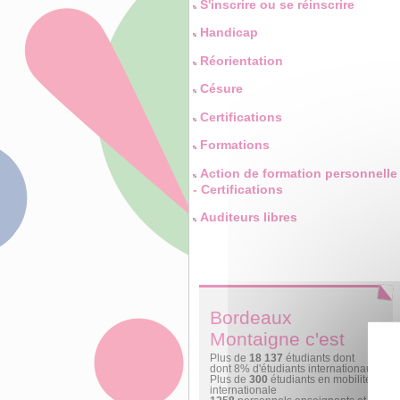
S'inscrire ou se réinscrire
Handicap
Réorientation
Césure
Certifications
Formations
Action de formation personnelle
- Certifications
Auditeurs libres
Bordeaux
Montaigne c'est
Plus de
18 137
étudiants dont
dont 8% d'étudiants internationaux
Plus de
300
étudiants en mobilité
internationale