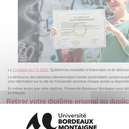
La
Circulaire du 7-5-2023
définit les modalités d’élaboration et de délivr
La délivrance des diplômes intervient dans l'année universitaire suivant la pub
Une information sur le site de l'Université annonce chaque année la disponibil
En même temps que votre diplôme, l'Université Bordeaux Montaigne vous dé
en français.
Retirer votre diplôme original ou dupli
Diplômes de licence, licence pro, master, DU, 
Retrait sur place : vous devez vous présenter à votre composante (
U
Retrait par un tiers : celui-ci doit se présenter muni de sa pièce d'ide