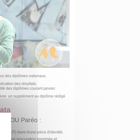
ance des diplômes nationaux.
lication des résultats.
ité des diplômes courant janvier.
livre un supplément au diplôme rédigé
cata
BUT, DU Paréo :
FR
ou IUT) muni d'une pièce d'identité.
ntité, d’une procuration imprimée et