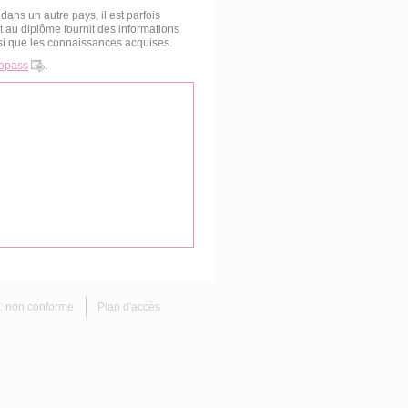
ans un autre pays, il est parfois
t au diplôme fournit des informations
nsi que les connaissances acquises.
opass
.
é : non conforme
Plan d'accès