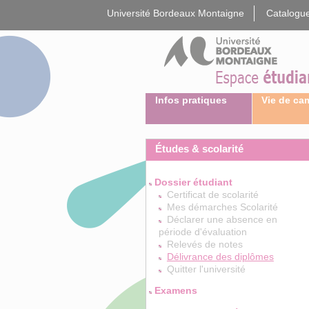
Gestion des cookies
Université Bordeaux Montaigne
Catalogue
Infos pratiques
Vie de c
Études & scolarité
Dossier étudiant
Certificat de scolarité
Mes démarches Scolarité
Déclarer une absence en
période d'évaluation
Relevés de notes
Délivrance des diplômes
Quitter l'université
Examens