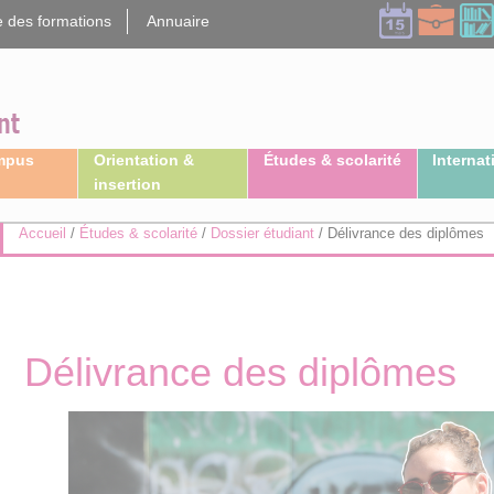
 des formations
Annuaire
ampus
Orientation &
Études & scolarité
Internat
insertion
Accueil
/
Études & scolarité
/
Dossier étudiant
/
Délivrance des diplômes
Délivrance des diplômes