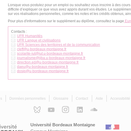
Lorsque vous postulez pour un emploi ou souhaitez vous inscrire à des cours d
difficile d’expliquer ce que vous avez appris durant vos études. Le supplémen
sur vos réalisations personnelles, comme les notes et les crédits obtenus, ai
Pour plus d'informations sur le supplément au diplôme, consultez la page
Eur
Contacts :
UFR Humanités
UFR Langue et civilisations
UFR Sciences des territoires et de la communication
cleff
@
u-bordeaux-montaigne.fr
scolarite-iut
@
iut.u-bordeaux-montaigne.fr
journalisme
@
ijba.u-bordeaux-montaigne.fr
direction.ed@u-bordeaux-montaigne.fr
daeu
@
u‐bordeaux‐montaigne.fr
dosip
@
u-bordeaux-montaigne.fr
es
Données personnelles
Glossaire
Contact
Aide
Accessibilit
Université Bordeaux Montaigne