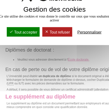
signée par le mandant et d’une copie de la pièce d’identité du mandant.
Gestion des cookies
Par courrier : vous devez télécharger le
formulaire de demande de
composante (
UFR
ou IUT ou
DOSIP
pour le Paréo) avec les pièces dema
Ce site utilise des cookies et vous donne le contrôle sur ceux que vous souhaite
activer
acquitter des frais postaux en suivant les liens ci-dessous :
- paiement affranchissement en France :
https://guichet.u-bordeaux-
Tout accepter
Tout refuser
Personnaliser
montaigne.fr/evts/Tarifspostaux/2026RecommandeFrance
- paiement affranchissement à l'étranger :
https://guichet.u-bordeaux-
montaigne.fr/evts/Tarifspostaux/2026Recommandeinternational
Diplômes de doctorat :
Veuillez vous adresser directement à l'
École doctorale.
En cas de perte ou de vol de votre diplôme origi
L'Université peut établir
un duplicata de diplôme
si le document original a été
télécharger le formulaire de demande de diplôme ci-dessus, cocher Duplicata
(
UFR
ou IUT) avec les pièces demandées sur le formulaire.
A défaut, il sera possible de vous délivrer un certificat administratif (attestation
Le supplément au diplôme
Le supplément au diplôme est un document permettant aux employeurs et au
mieux comprendre en quoi consiste une qualification donnée.