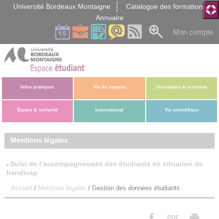
Gestion des cookies
Université Bordeaux Montaigne
Catalogue des formations
Annuaire
Mon compte
Infos pratiques
Vie de campus
Orientation & insertion
Études & scolarité
International
Vie scientifique
Mentions légales
Suivi de l’accompagnement des étudiants en situation de
handicap
Accueil
/
Mentions légales
/
Gestion des données étudiants
PDF