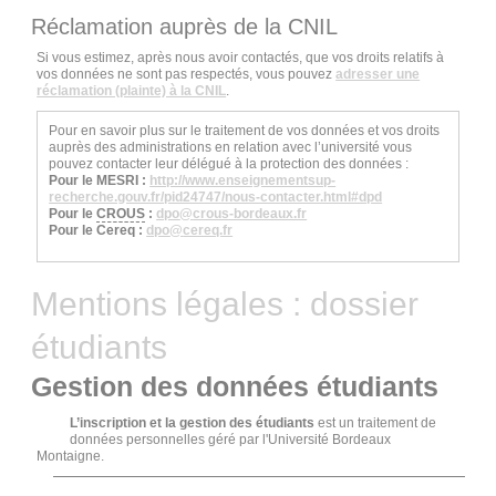
Réclamation auprès de la CNIL
Si vous estimez, après nous avoir contactés, que vos droits relatifs à
vos données ne sont pas respectés, vous pouvez
adresser une
réclamation (plainte) à la CNIL
.
Pour en savoir plus sur le traitement de vos données et vos droits
auprès des administrations en relation avec l’université vous
pouvez contacter leur délégué à la protection des données :
Pour le MESRI :
http://www.enseignementsup-
recherche.gouv.fr/pid24747/nous-contacter.html#dpd
Pour le
CROUS
:
dpo
@
crous-bordeaux.fr
Pour le Cereq :
dpo
@
cereq.fr
Mentions légales : dossier
étudiants
Gestion des données étudiants
L’inscription et la gestion des étudiants
est un traitement de
données personnelles géré par l'Université Bordeaux
Montaigne.