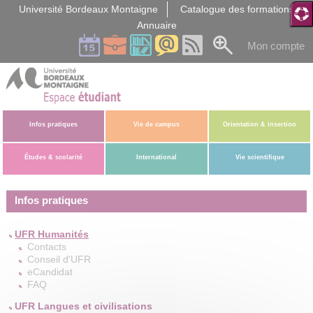
Gestion des cookies
Université Bordeaux Montaigne
Catalogue des formations
Annuaire
Mon compte
Infos pratiques
Vie de campus
Orientation & insertion
Études & scolarité
International
Vie scientifique
Infos pratiques
UFR Humanités
Contacts
Conseil d'UFR
eCandidat
FAQ
UFR Langues et civilisations