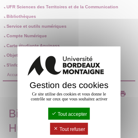
UFR Sciences des Territoires et de la Communication
Bibliothèques
Service et outils numériques
Compte Numérique
Carte étudiante Aquipass
Objets trouvés
S'informer
Accueil
/
Infos pratiques
/
UFR Humanités
Gestion des cookies
PDF
Ce site utilise des cookies et vous donne le
contrôle sur ceux que vous souhaitez activer
Bienvenue à l'UFR
Tout accepter
Humanités
Tout refuser