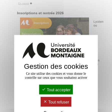
En savoir
Inscriptions et rentrée 2026
Lycéen
ou
étudiant en cours de cursus universitaire, inscrivez-vous à
l'Université Bordeaux Montaigne. Attention ! Les dates de fin
Gestion des cookies
des inscriptions administratives varient en fonction de votre
situation. Inscription et assistance en ligne uniquement.
Ce site utilise des cookies et vous donne le
En savoir
contrôle sur ceux que vous souhaitez activer
Ma rentrée 2026
Tout accepter
Tout refuser