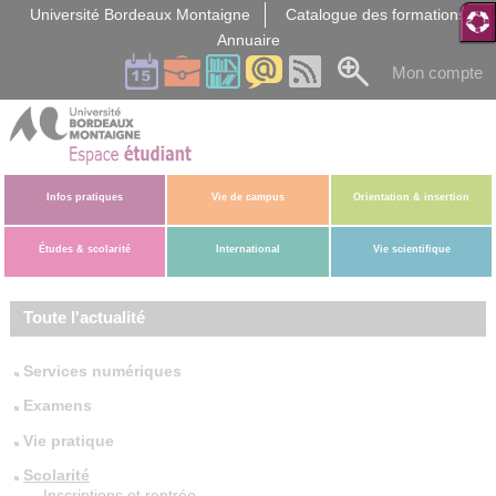
Gestion des cookies
Université Bordeaux Montaigne
Catalogue des formations
Annuaire
Mon compte
Infos pratiques
Vie de campus
Orientation & insertion
Études & scolarité
International
Vie scientifique
Toute l'actualité
Services numériques
Examens
Vie pratique
Scolarité
Inscriptions et rentrée