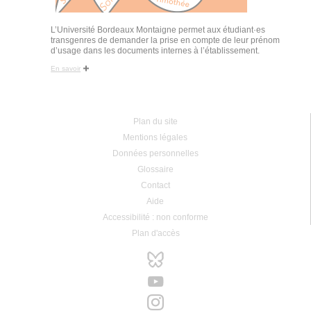
L’Université Bordeaux Montaigne permet aux étudiant·es
transgenres de demander la prise en compte de leur prénom
d’usage dans les documents internes à l’établissement.
En savoir
Plan du site
Mentions légales
Données personnelles
Glossaire
Contact
Aide
Accessibilité : non conforme
Plan d'accès