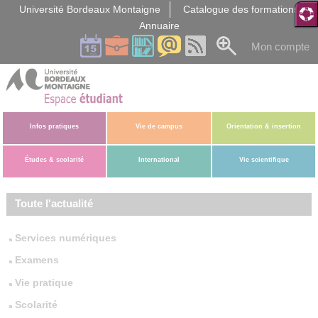
Gestion des cookies
Université Bordeaux Montaigne
Catalogue des formations
Annuaire
Mon compte
Infos pratiques
Vie de campus
Orientation & insertion
Études & scolarité
International
Vie scientifique
Toute l'actualité
Services numériques
Examens
Vie pratique
Scolarité