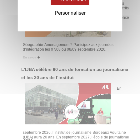
êtes
inscrits
Personnaliser
en
licence
1
Géographie-Aménagement ? Participez aux journées
d’intégration les 07/08 ou 08/09 septembre 2026.
En savoir
L’IJBA célèbre 60 ans de formation au journalisme
et les 20 ans de l’institut
En
septembre 2026, l’Institut de journalisme Bordeaux Aquitaine
(
IJBA
) aura 20 ans. En septembre 2027, l’école de journalisme