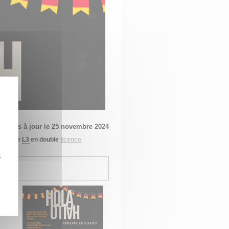
Mis à jour le 25 novembre 2024
nt·es de
L3
en double
licence
z
,