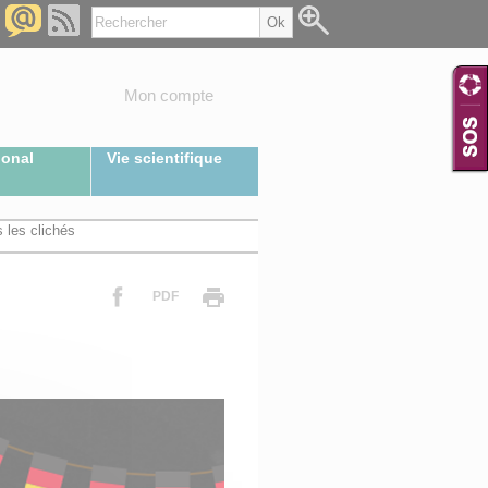
Mon compte
ional
Vie scientifique
s les clichés
PDF