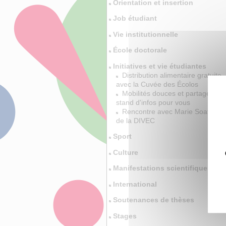
Orientation et insertion
Job étudiant
Vie institutionnelle
École doctorale
Initiatives et vie étudiantes
Distribution alimentaire gratuite
avec la Cuvée des Écolos
Mobilités douces et partagés, un
stand d'infos pour vous
Rencontre avec Marie Soatto,
de la DIVEC
Sport
Culture
Manifestations scientifiques
International
Soutenances de thèses
Stages