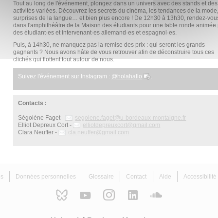
Tout au long de l'événement, plongez dans un univers avec des stands et des
activités variées. Découvrez les secrets du cinéma, les tendances de la mode,
surprises de la langue… et bien plus encore ! De 12h30 à 13h30, rendez-vou
dans l'amphithéâtre de la Maison des étudiants pour une table ronde animée
des étudiant·es et intervenant·es allemand·es et espagnol·es.
Puis, à 14h30, ne manquez pas la remise des prix : qui seront les grands
gagnants ? Nous avons hâte de vous retrouver afin de déconstruire tous ces
clichés qui flottent tout autour de nous.
Suivez l'événement sur Instagram :
@holahallo
.
Contacts :
Ségolène Faget -
segolene.faget@u-bordeaux-montaigne.fr
Elliot Depreux Cort -
elliotdepreuxcort
@
gmail.com
Clara Neuffer -
cla.neuffer
@
gmail.com
es
Données personnelles
Glossaire
Contact
Aide
Accessibilit