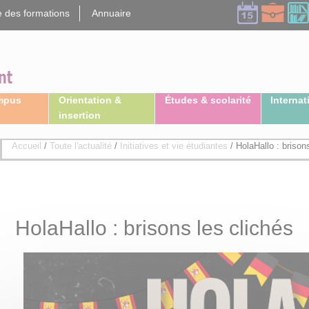
 des formations
Annuaire
ampus
Orientation &
Études & scolarité
Internat
insertion
Accueil
/
Toute l'actualité
/
Initiatives et vie étudiantes
/
HolaHallo : brison
HolaHallo : brisons les clichés