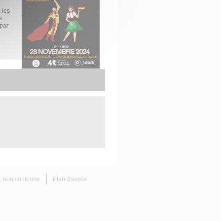
 les
s
 par
é : non conforme
Plan d'accès