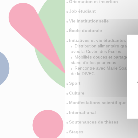
Orientation et insertion
Job étudiant
Vie institutionnelle
École doctorale
Initiatives et vie étudiantes
Distribution alimentaire gratuite
avec la Cuvée des Écolos
Mobilités douces et partagés, un
stand d'infos pour vous
Rencontre avec Marie Soatto,
de la DIVEC
Sport
Culture
Manifestations scientifiques
International
Soutenances de thèses
Stages