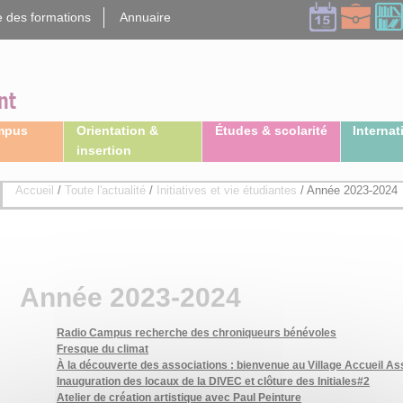
 des formations
Annuaire
ampus
Orientation &
Études & scolarité
Internat
insertion
Accueil
/
Toute l'actualité
/
Initiatives et vie étudiantes
/
Année 2023-2024
Année 2023-2024
Radio Campus recherche des chroniqueurs bénévoles
Fresque du climat
À la découverte des associations : bienvenue au Village Accueil Ass
Inauguration des locaux de la DIVEC et clôture des Initiales#2
Atelier de création artistique avec Paul Peinture