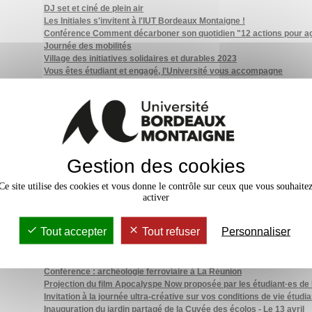
DJ set et ciné de plein air
Les Initiales s'invitent à l'IUT Bordeaux Montaigne !
Conférence Comment décarboner son quotidien "12 actions pour ag
Journée des mobilités
Village des initiatives solidaires et durables 2023
Vous êtes étudiant et engagé, l'Université vous accompagne
Gagne ton EXP(érience) : une semaine dédiée à l'engagement étudi
La vie étudiante et de campus se construit avec vous !
Elsa et Laurie : étudiantes éco ambassadrices
Certifications 2023/2024
Friperie à la MDE
Natacha et Alexandre : coordinateurs-trices CDVEA
Colocations solidaires : l'AFEV a besoin de votre avis !
Gestion des cookies
Schéma directeur de la vie étudiante et de campus – Donnez-nous vo
Formations de sensibilisation aux violences sexistes, sexuelles et 
Ce site utilise des cookies et vous donne le contrôle sur ceux que vous souhaite
Exposition : "Les voix errantes de Kyiv : Invisibles, oubliées, éphé
activer
Sensibilisation à la sobriété énergétique
Seollal, le nouvel an coréen célébré par l'association Hanguk
Tout accepter
Tout refuser
Personnaliser
Stand de sensibilisation bâtiments et logement
L'association U-Topos organise un festival de court-métrage le 28 
Expérimentez la médiation animale à la BU avant les examens
Conférence : archéologie ferroviaire à La Réunion
Projection du film Apocalyspe Now proposée par les étudiant·es d
Invitation à la journée ultra-créative sur vos conditions de vie étudi
Inauguration du jardin partagé de la Cuvée des écolos - Le 13 avril