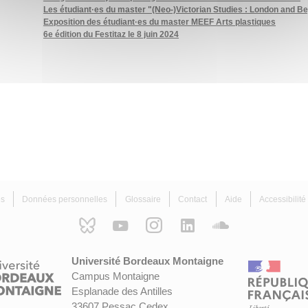
Les étudiant·es du master "(Neo-)Victorian Studies : London and B
Exposition des étudiant·es du master MEEF Arts plastiques
6e édition du Festitaz le 8 juin 2024
es
Données personnelles
Glossaire
Contact
Aide
Accessibilit
Université Bordeaux Montaigne
Campus Montaigne
Esplanade des Antilles
33607 Pessac Cedex