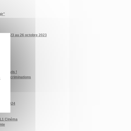
ir"
ant du 23 au 26 octobre 2023
tre avis !
aux discriminations
z
mères"
mars 2024
e L1 Cinéma
ante