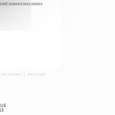
eyond' exposent leurs posters
é : non conforme
Plan d'accès