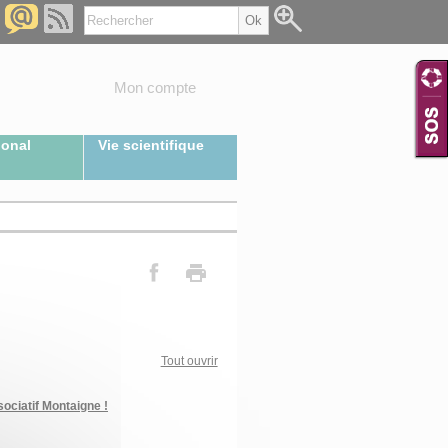
Mon compte
ional
Vie scientifique
Tout ouvrir
ociatif Montaigne !