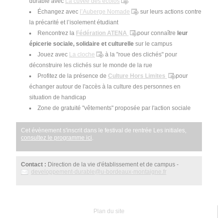
durable avec
La cuvée des écolos
Échangez avec
l’Auberge Nomade
sur leurs actions contre
la précarité et l’isolement étudiant
Rencontrez la
Fédération ATENA
pour connaître
leur
épicerie sociale, solidaire et culturelle
sur le campus
Jouez avec
La cloche
à la "roue des clichés" pour
déconstruire les clichés sur le monde de la rue
Profitez de la présence de
Culture Hors Limites
pour
échanger autour de l'accès à la culture des personnes en
situation de handicap
Zone de gratuité "vêtements" proposée par l'action sociale
Cet évènement s'inscrit dans le festival de rentrée Les initiales,
consultez le programme ici
.
Contact :
Direction de la vie d'établissement et de campus -
developpement-durable
@
u-bordeaux-montaigne.fr
Plan du site