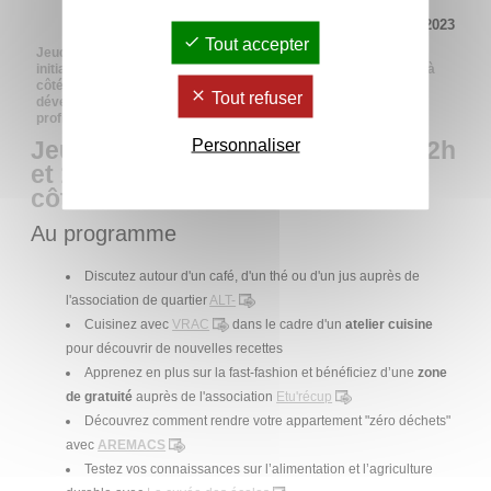
Mis à jour le 20 septembre 2023
Tout accepter
Jeudi 21 septembre de 12h à 14h, rendez-vous au village des
initiatives solidaires et durables installé sous la galerie orange à
côté du bâtiment administratif dans le cadre de la semaine du
Tout refuser
développement durable. Venez rencontrer les acteurs locaux,
profiter des ateliers et des animations proposées.
Jeudi 21 septembre 2023, entre 12h
Personnaliser
et 14h, sous la galerie orange à
côté du bâtiment administratif
Au programme
Discutez autour d'un café, d'un thé ou d'un jus auprès de
l'association de quartier
ALT-
Cuisinez avec
VRAC
dans le cadre d'un
atelier cuisine
pour découvrir de nouvelles recettes
Apprenez en plus sur la fast-fashion et bénéficiez d’une
zone
de gratuité
auprès de l'association
Etu'récup
Découvrez comment rendre votre appartement "zéro déchets"
avec
AREMACS
Testez vos connaissances sur l’alimentation et l’agriculture