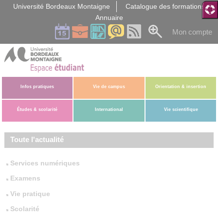
Gestion des cookies
Université Bordeaux Montaigne
Catalogue des formations
Annuaire
Mon compte
Infos pratiques
Vie de campus
Orientation & insertion
Études & scolarité
International
Vie scientifique
Toute l'actualité
Services numériques
Examens
Vie pratique
Scolarité