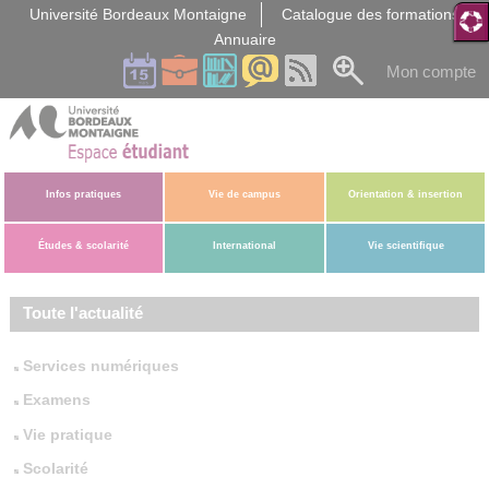
Gestion des cookies
Université Bordeaux Montaigne
Catalogue des formations
Annuaire
Mon compte
Infos pratiques
Vie de campus
Orientation & insertion
Études & scolarité
International
Vie scientifique
Toute l'actualité
Services numériques
Examens
Vie pratique
Scolarité