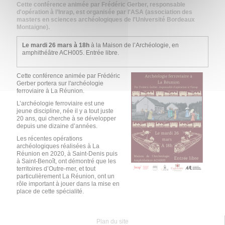
Cette conférence animée par Frédéric Gerber, responsable
d'opération à l’Inrap, est organisée par l'ASA (association des
masters en sciences archéologiques de l'Université Bordeaux
Montaigne).
Le mardi 26 mars à 18h
à la Maison de l’Archéologie, en
amphithéâtre ACH005. Entrée libre.
Cette conférence animée par Frédéric
Gerber portera sur l'archéologie
ferroviaire à La Réunion.
L’archéologie ferroviaire est une
jeune discipline, née il y a tout juste
20 ans, qui cherche à se développer
depuis une dizaine d’années.
Les récentes opérations
archéologiques réalisées à La
Réunion en 2020, à Saint-Denis puis
à Saint-Benoît, ont démontré que les
territoires d’Outre-mer, et tout
particulièrement La Réunion, ont un
rôle important à jouer dans la mise en
place de cette spécialité.
Plan du site