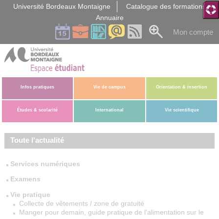
Gestion des cookies
Université Bordeaux Montaigne
Catalogue des formations
Annuaire
Mon compte
Infos pratiques
Vie de campus
Orientation & insertion
Études & scolarité
International
Vie scientifique
Toute l'actualité
Services numériques
Examens
Vie pratique
Collecte de vêtements / zone de gratuité
Manger pour demain, guide pratique de l'alimentation sur le