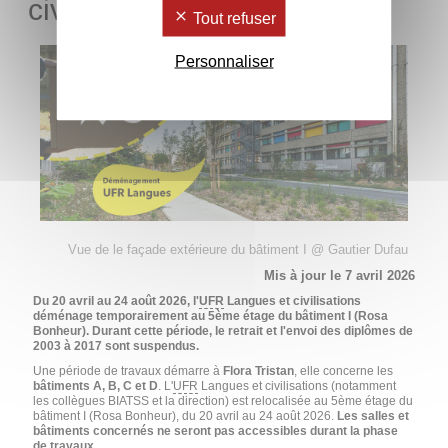
civilisations déménage
Tout refuser
Personnaliser
Vue de le façade extérieure du bâtiment I @ Gautier Dufau
Mis à jour le 7 avril 2026
Du 20 avril au 24 août 2026, l'
UFR
Langues et civilisations
déménage temporairement au 5ème étage du bâtiment I (Rosa
Bonheur). Durant cette période, le retrait et l'envoi des diplômes de
2003 à 2017 sont suspendus.
Une période de travaux démarre à
Flora Tristan
, elle concerne les
bâtiments A, B, C et D
. L'
UFR
Langues et civilisations (notamment
les collègues BIATSS et la direction) est relocalisée au 5ème étage du
bâtiment I (Rosa Bonheur), du 20 avril au 24 août 2026.
Les salles et
bâtiments concernés ne seront pas accessibles durant la phase
de travaux.