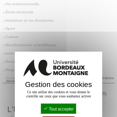
Vie institutionnelle
École doctorale
Initiatives et vie étudiantes
Sport
Culture
Manifestations scientifiques
International
Soutenances de thèses
Stages
Accueil
/
Toute l'actualité
/
Vie pratique
/
L'UFR Langues et civilisations
déménage
Gestion des cookies
Ce site utilise des cookies et vous donne le
PDF
contrôle sur ceux que vous souhaitez activer
L'UFR Langues et
Tout accepter