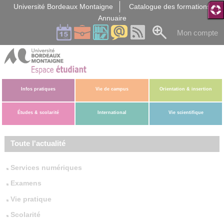
Gestion des cookies
Université Bordeaux Montaigne
Catalogue des formations
Annuaire
Mon compte
Infos pratiques
Vie de campus
Orientation & insertion
Études & scolarité
International
Vie scientifique
Toute l'actualité
Services numériques
Examens
Vie pratique
Scolarité