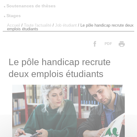
Soutenances de thèses
Stages
Accueil
/
Toute l'actualité
/
Job étudiant
/
Le pôle handicap recrute deux
emplois étudiants
PDF
Le pôle handicap recrute
deux emplois étudiants