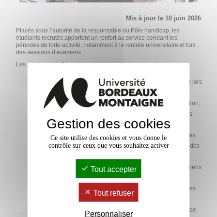
Mis à jour le 10 juin 2026
Placés sous l’autorité de la responsable du Pôle handicap, les
étudiants recrutés apportent un renfort au service pendant les
périodes de forte activité, notamment à la rentrée universitaire et lors
des sessions d’examens.
Les missions confiées pourront notamment comprendre :
Accueillir et orienter les étudiants en situation de handicap lors
des permanences, temps d’accueil ou réunions de rentrée.
Aider à la préparation de la rentrée : documents d’information,
affichages, mails types, supports d’accueil, orientation vers les
Gestion des cookies
bons interlocuteurs.
Participer à la recherche de preneurs et preneuses de notes,
Ce site utilise des cookies et vous donne le
contrôle sur ceux que vous souhaitez activer
secrétaires d’examens ou aides humaines étudiantes : relais des
appels à candidatures, suivi des réponses et disponibilités.
Apporter un renfort logistique pendant les sessions d’examens
Tout accepter
terminaux.
Mettre à jour des tableaux de suivi simples et transmettre les
Tout refuser
informations utiles à l’équipe.
Contribuer ponctuellement à des actions d’information ou de
Personnaliser