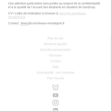
Une attention particulière sera portée au respect de la confidentialité
et à la qualité de l’accueil des étudiants en situation de handicap.
CV+ Lettre de motivation à envoyer à:
divec@u-bordeaux-
montaigne.fr
Contact :
divec
@u-bordeaux-montaigne.fr
Plan du site
Mentions légales
Données personnelles
Glossaire
Contact
Aide
Accessibilité : non conforme
Plan d'accès