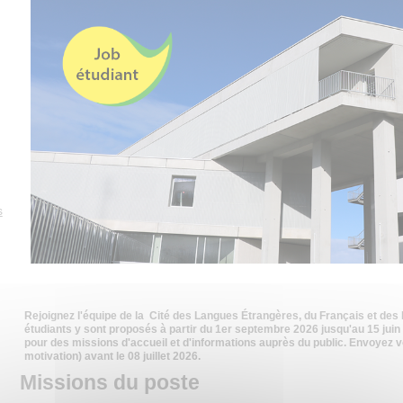
s
Rejoignez l'équipe de la Cité des Langues Étrangères, du Français et de
étudiants y sont proposés à partir du 1er septembre 2026 jusqu'au 15 jui
pour des missions d'accueil et d'informations auprès du public. Envoyez v
motivation) avant le 08 juillet 2026.
Missions du poste