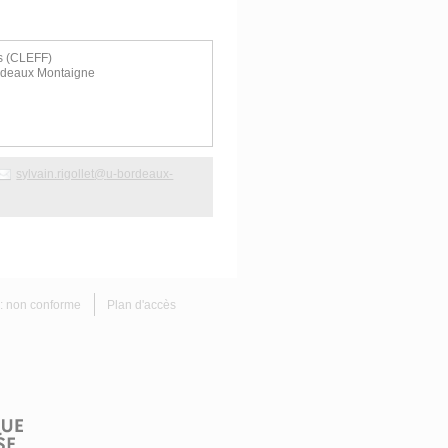
es (CLEFF)
ordeaux Montaigne
sylvain.rigollet
@
u-bordeaux-
é : non conforme
Plan d'accès