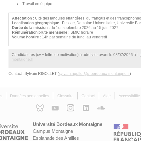
Travail en équipe
Affectation :
Cité des languies étrangères, du français et des francophoni
Localisation géographique
: Pessac, Domaine Universitaire, Université B
Durée de la mission :
du 1er septembre 2026 au 15 juin 2027
Rémunération brute mensuelle :
SMIC horaire
Volume horaire
: 14h par semaine du lundi au vendredi
Candidatures (cv + lettre de motivation) à adresser avant le 08/07/2026 à :
montaigne.fr
Contact : Sylvain RIGOLLET (
sylvain.rigollet
@
u-bordeaux-montaigne.fr
)
es
Données personnelles
Glossaire
Contact
Aide
Accessibilit
Université Bordeaux Montaigne
Campus Montaigne
Esplanade des Antilles