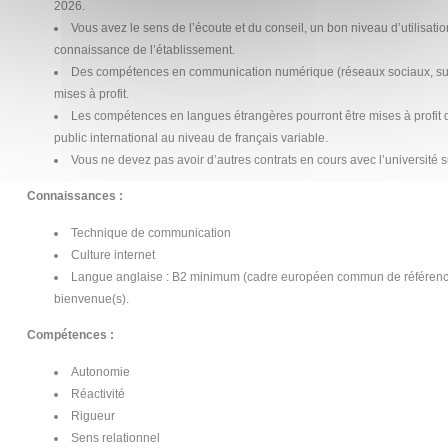
2026.
Vous avez le sens de l’écoute et du conseil, un bon niveau d’utilisat
connaissance de l’établissement.
Des compétences en communication numérique (réseaux sociaux, su
mises à profit.
Les compétences en langues étrangères pourront être mises à profit da
public international au niveau de français variable.
Vous ne devez pas avoir d’autres contrats en cours avec l’université s
Connaissances :
Technique de communication
Culture internet
Langue anglaise : B2 minimum (cadre européen commun de référence 
bienvenue(s).
Compétences :
Autonomie
Réactivité
Rigueur
Sens relationnel