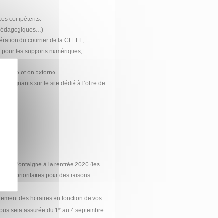
vices compétents.
t pédagogiques…)
ration du courrier de la CLEFF,
r pour les supports numériques,
 interne et en externe
 enseignants sur le site dédié à l’offre de
z
eaux Montaigne à la rentrée 2026 (les
t pas prioritaires pour des raisons
ment des horaires en fonction de vos
vous sera assurée du 1
au 4 septembre
er