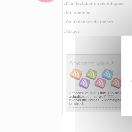
Manifestations scientifiques
International
Soutenances de thèses
Stages
Abonnez-vous !
Abonnez-vous aux flux
RSS
de vos
actualités pour suivre l'info de
l'Université Bordeaux Montaigne
en direct.