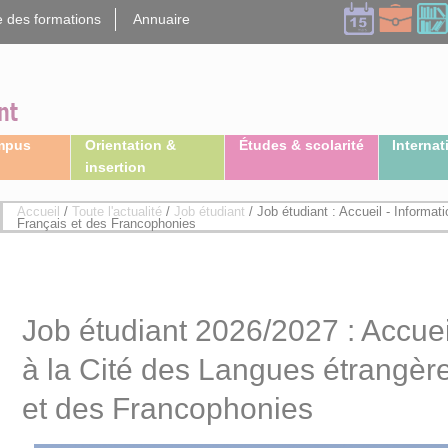
 des formations
Annuaire
ampus
Orientation &
Études & scolarité
Internat
insertion
Accueil
/
Toute l'actualité
/
Job étudiant
/
Job étudiant : Accueil - Informat
Français et des Francophonies
Job étudiant 2026/2027 : Accuei
à la Cité des Langues étrangèr
et des Francophonies