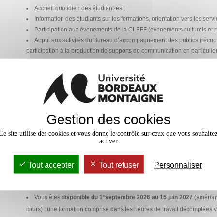
Accueil quotidien des étudiant·es ;
Information des étudiants sur les formations, orientation vers les ser
Participation aux évènements de la CLEFF (évènements culturels e
Appui aux activités du Bureau d’accompagnement des publics (récupé
participation à la production de supports de communication en particulie
archivages de dossiers)
Diffuser les informations relatives aux évènements liés à la CLEFF en
Travailler en étroite collaboration avec les agents administratifs et les
formation
Faire de la veille informationnelle
Animer les réseaux sociaux
Gestion des cookies
Participer à la préparation de documents
Ce site utilise des cookies et vous donne le contrôle sur ceux que vous souhaite
activer
Profil recherché
Tout accepter
Tout refuser
Personnaliser
Vous serez
étudiant·e de Master
ou de doctorat
de l’Université Bord
candidatures d'étudiant·es qui seront en Licence 2 ou Licence 3 ne seron
d’emplois du temps de cours plus chargés).
Vous êtes
disponible du 1
septembre 2026 au 15 juin 2027
(aménage
er
cours) : une formation comprise dans les heures de travail décomptées 