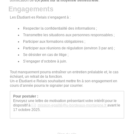
bonification de
0,4 point sur la moyenne semestrielle
.
Engagements
Les Étudiant·es Relais s’engagent à :
Respecter la confidentialité des informations ;
Transmettre les situations aux personnes responsables ;
Participer aux formations obligatoires ;
Participer aux réunions de régulation (environ 3 par an) ;
Se désister en cas de litige ;
S’engager d’octobre à juin.
Tout manquement pourra entraîner un entretien préalable et, le cas
échéant, un retrait de la fonction.
Un·e Étudiant·e Relais souhaitant mettre fin à son engagement en
cours d’année pourra le signaler par courrier.
Pour postuler :
Envoyez une lettre de motivation présentant votre intérêt pour le
dispositif à
mission-egalité@u-bordeaux-montaigne.fr
avant le
17 octobre 2025.