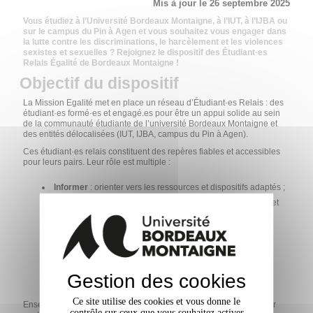
Mis à jour le 26 septembre 2025
Vous étudiez à l’Université Bordeaux Montaigne, à l’IUT, à l’IJBA ou
sur le campus du Pin à Agen et vous souhaitez vous engager dans
la lutte contre les discriminations, le harcèlement et les violences
sexistes et sexuelles ? Rejoignez le dispositif des Étudiant·es
Relais Égalité de Bordeaux Montaigne !
Objectif du dispositif
La Mission Egalité met en place un réseau d’Étudiant·es Relais : des
étudiant·es formé·es et engagé.es pour être un appui solide au sein
de la communauté étudiante de l’université Bordeaux Montaigne et
des entités délocalisées (IUT, IJBA, campus du Pin à Agen).
Ces étudiant·es relais constituent des repères fiables et accessibles
pour leurs pairs. Leur rôle est multiple :
Informer
: orienter vers les ressources et dispositifs adaptés ;
Soutenir
: accompagner vers le dispositif de signalement et
relayer la communication
Valoriser
: faire connaître les actions, dispositifs et
engagements de l’université en matière de lutte contre les
discriminations, les violences sexistes et sexuelles, et pour
Gestion des cookies
l’égalité.
Ce site utilise des cookies et vous donne le
Ensemble, ils et elles agissent comme un véritable pilier pour lutter
contrôle sur ceux que vous souhaitez activer