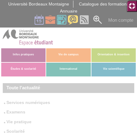
Gestion des cookies
Université Bordeaux Montaigne
Catalogue des formations
Annuaire
Mon compte
Infos pratiques
Vie de campus
Orientation & insertion
Études & scolarité
International
Vie scientifique
Toute l'actualité
Services numériques
Examens
Vie pratique
Scolarité