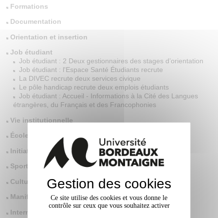
Formations
Documentation
Orientation et insertion
Job étudiant
Job étudiant : 2 Deux gestionnaires des stages d’orientation
Job étudiant : l'Espace Santé Étudiants recrute
La DIVEC recrute deux services civique
Le pôle handicap recrute deux emplois étudiants
Job étudiant : Accueil - Informations à la Cité des Langues
étrangères, du Français et des Francophonies
Vie institutionnelle
École doctorale
Initiatives et vie étudiantes
Sport
Gestion des cookies
Culture
Manifestations scientifiques
Ce site utilise des cookies et vous donne le
contrôle sur ceux que vous souhaitez activer
International