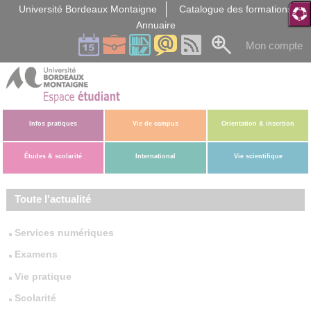
Gestion des cookies
Université Bordeaux Montaigne
Catalogue des formations
Annuaire
Mon compte
Infos pratiques
Vie de campus
Orientation & insertion
Études & scolarité
International
Vie scientifique
Toute l'actualité
Services numériques
Examens
Vie pratique
Scolarité