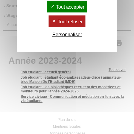
Soutenances de thèses
Tout accepter
Stages
Tout refuser
Accueil
/
Toute l'actualité
/
Job étudiant
/
Année 2023-2024
Personnaliser
Année 2023-2024
Tout ouvrir
Job étudiant : accueil général
Job étudiant : étudiant éco-ambassadeur-drice / animateur-
trice Maison De l’Etudiant (MDE)
Job étudiant : les bibliothèques recrutent des monitrices et
moniteurs pour l'année 2024-2025
Service civique - Communication et médiation en lien avec la
vie étudiante
Plan du site
Mentions légales
Données personnelles