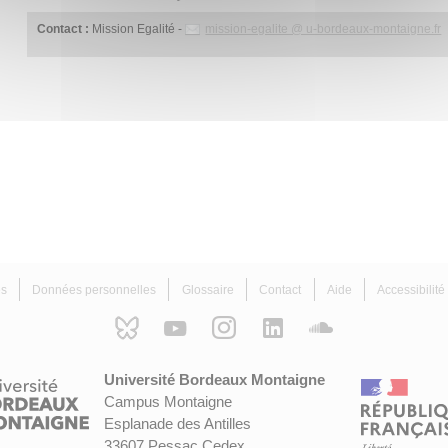
Contact :
Mission Egalité -
mission-egalite @ u-bordeaux-montaigne.fr
es
Données personnelles
Glossaire
Contact
Aide
Accessibilit
Université Bordeaux Montaigne
Campus Montaigne
Esplanade des Antilles
33607 Pessac Cedex