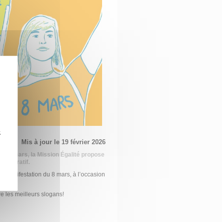
z
Mis à jour le 19 février 2026
 le 8 mars, la Mission Égalité propose
ministratif.
la manifestation du 8 mars, à l’occasion
re les meilleurs slogans!