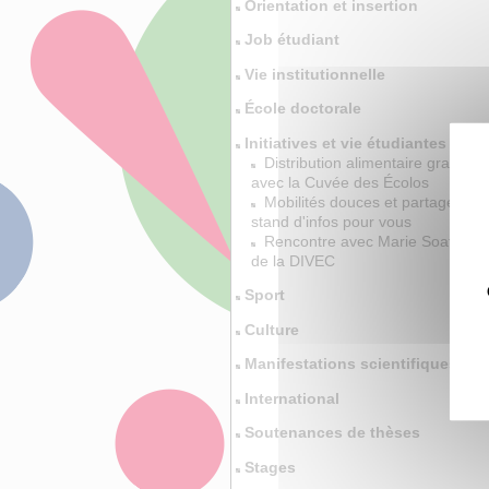
Orientation et insertion
Job étudiant
Vie institutionnelle
École doctorale
Initiatives et vie étudiantes
Distribution alimentaire gratuite
avec la Cuvée des Écolos
Mobilités douces et partagés, un
stand d'infos pour vous
Rencontre avec Marie Soatto,
de la DIVEC
Sport
Culture
Manifestations scientifiques
International
Soutenances de thèses
Stages