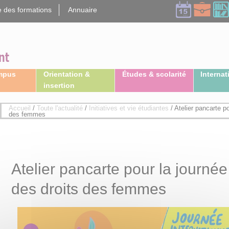
 des formations
Annuaire
ampus
Orientation &
Études & scolarité
Internat
insertion
Accueil
/
Toute l'actualité
/
Initiatives et vie étudiantes
/
Atelier pancarte po
des femmes
Atelier pancarte pour la journée
des droits des femmes