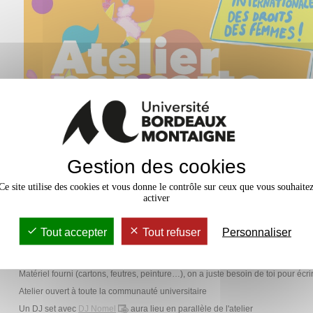
Gestion des cookies
Ce site utilise des cookies et vous donne le contrôle sur ceux que vous souhaite
activer
À l’occasion de la Journée internationale des droits des femmes, célébrée
un atelier pancarte le jeudi 26 février 2026, de
17h30 à 19h
, dans le Hall ad
Tout accepter
Tout refuser
Personnaliser
Participe à un moment d’échange et de créativité et prépare ta pancarte pour 
de la Journée internationale des droits des femmes.
Matériel fourni (cartons, feutres, peinture…), on a juste besoin de toi pour écri
Atelier ouvert à toute la communauté universitaire
Un DJ set avec
DJ Nomel
aura lieu en parallèle de l'atelier