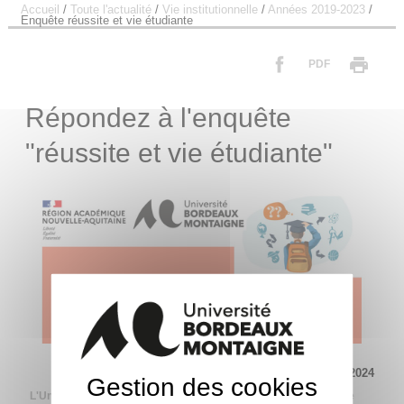
Accueil
/
Toute l'actualité
/
Vie institutionnelle
/
Années 2019-2023
/
Enquête réussite et vie étudiante
PDF
Répondez à l'enquête
"réussite et vie étudiante"
Mis à jour le 21 octobre 2024
Gestion des cookies
L'Université Bordeaux Montaigne organise avec le rectorat une