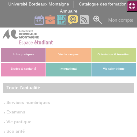
Gestion des cookies
Université Bordeaux Montaigne
Catalogue des formations
Annuaire
Mon compte
Infos pratiques
Vie de campus
Orientation & insertion
Études & scolarité
International
Vie scientifique
Toute l'actualité
Services numériques
Examens
Vie pratique
Scolarité