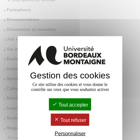
Formations
Documentation
Orientation et insertion
Job étudiant
Vie institutionnelle
École doctorale
Initiatives et vie étudiantes
Gestion des cookies
Sport
Ce site utilise des cookies et vous donne le
Culture
contrôle sur ceux que vous souhaitez activer
Manifestations scientifiques
Tout accepter
International
Soutenances de thèses
Tout refuser
Stages
Personnaliser
Accueil
/
Toute l'actualité
/
Scolarité
/
Année 2023-2024