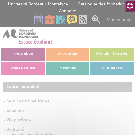
Gestion des cookies
Université Bordeaux Montaigne
Catalogue des formations
Annuaire
Mon compte
Infos pratiques
Vie de campus
Orientation & insertion
Études & scolarité
International
Vie scientifique
Toute l'actualité
Services numériques
Examens
Vie pratique
Scolarité
Inscriptions et rentrée