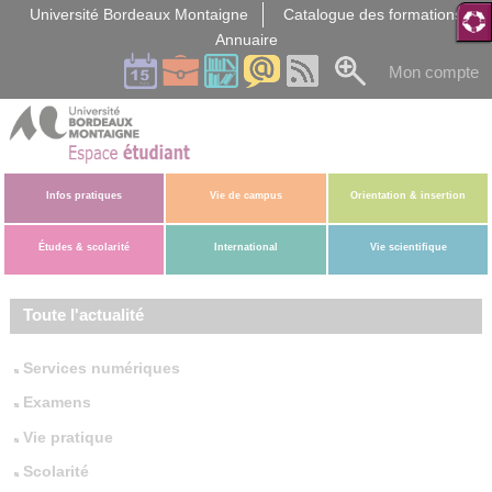
Gestion des cookies
Université Bordeaux Montaigne
Catalogue des formations
Annuaire
Mon compte
Infos pratiques
Vie de campus
Orientation & insertion
Études & scolarité
International
Vie scientifique
Toute l'actualité
Services numériques
Examens
Vie pratique
Scolarité