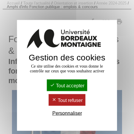
Accueil
/
Toute l'actualité
/
Orientation et insertion
/
Année 2024-2025
/
Amphi d'info Fonction publique : emplois & concours
PDF
Fonction publique : emplois
& concours
Gestion des cookies
Informations sur les différentes
Ce site utilise des cookies et vous donne le
fonctions publiques et leurs
contrôle sur ceux que vous souhaitez activer
modalités de concours...
Tout accepter
Tout refuser
Personnaliser