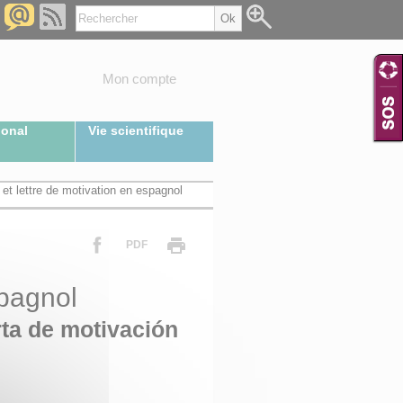
Mon compte
ional
Vie scientifique
et lettre de motivation en espagnol
PDF
spagnol
rta de motivación