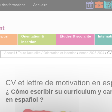
 des formations
Annuaire
ampus
Orientation &
Études & scolarité
Internat
insertion
Accueil
/
Toute l'actualité
/
Orientation et insertion
/
Année 2023-2024
/
CV 
CV et lettre de motivation en e
¿ Cómo escribir su curriculum y ca
en español ?