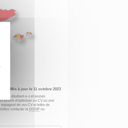
z
Mis à jour le 11 octobre 2023
nt aux étudiant·e·s et jeunes
ont besoin d'optimiser un CV ou une
 espagnol de vos CV et lettre de
euillez contacter la
DOSIP
ou