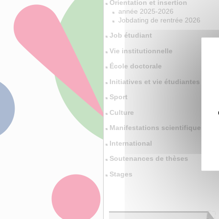
Orientation et insertion
année 2025-2026
Jobdating de rentrée 2026
Job étudiant
Vie institutionnelle
École doctorale
Initiatives et vie étudiantes
Sport
Culture
Manifestations scientifiques
International
Soutenances de thèses
Stages