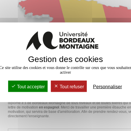
Gestion des cookies
Ce site utilise des cookies et vous donne le contrôle sur ceux que vous souhaite
activer
Tout accepter
Tout refuser
Personnaliser
Ces rendez-vous conseil d'une heure le mercredi de 11h30 à 12h30 s’adresse
diplômé.e.s de Bordeaux Montaigne de tous niveaux et de toutes filières qui 
lettre de motivation
en espagnol
. Merci de travailler une première ébauche en
motivation, qui servira de base d'amélioration. Afin de prendre rendez-vous, v
directement l'enseignante.