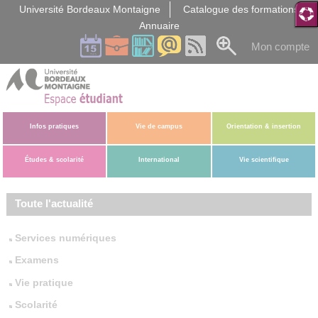
Gestion des cookies
Université Bordeaux Montaigne
Catalogue des formations
Annuaire
Mon compte
Infos pratiques
Vie de campus
Orientation & insertion
Études & scolarité
International
Vie scientifique
Toute l'actualité
Services numériques
Examens
Vie pratique
Scolarité