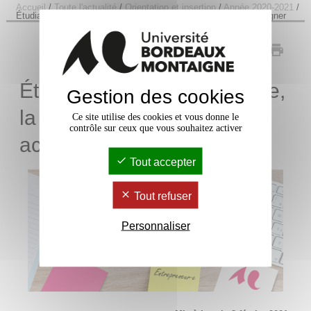
Accueil
/
Toute l'actualité
/
Orientation et insertion
/
Année 2020-2021
/
Étudiant·e & entrepreneur·e, la DOSIP souhaite vous accompagner
PDF
Étudiant·e & entrepreneur·e,
Gestion des cookies
la DOSIP souhaite vous
Ce site utilise des cookies et vous donne le
contrôle sur ceux que vous souhaitez activer
accompagner
Tout accepter
Tout refuser
Personnaliser