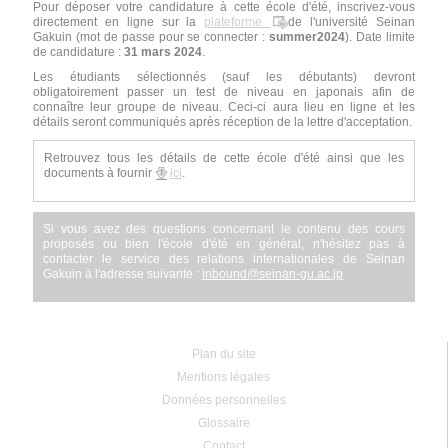
Pour déposer votre candidature à cette école d'été, inscrivez-vous
directement en ligne sur la
plateforme
de l'université Seinan
Gakuin (mot de passe pour se connecter :
summer2024
). Date limite
de candidature :
31 mars 2024
.
Les étudiants sélectionnés (sauf les débutants) devront
obligatoirement passer un test de niveau en japonais afin de
connaître leur groupe de niveau. Ceci-ci aura lieu en ligne et les
détails seront communiqués après réception de la lettre d'acceptation.
Retrouvez tous les détails de cette école d'été ainsi que les
documents à fournir
ici
.
Si vous avez des questions concernant le contenu des cours
proposés ou bien l'école d'été en général, n'hésitez pas à
contacter le service des relations internationales de Seinan
Gakuin à l'adresse suivante :
inbound
@
seinan-gu.ac.jp
Plan du site
Mentions légales
Données personnelles
Glossaire
Contact