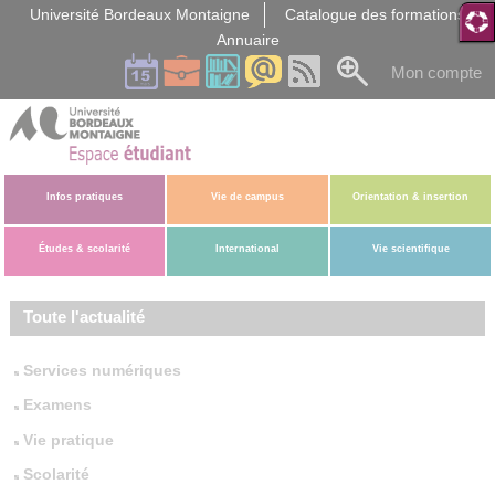
Gestion des cookies
Université Bordeaux Montaigne
Catalogue des formations
Annuaire
Mon compte
Infos pratiques
Vie de campus
Orientation & insertion
Études & scolarité
International
Vie scientifique
Toute l'actualité
Services numériques
Examens
Vie pratique
Scolarité