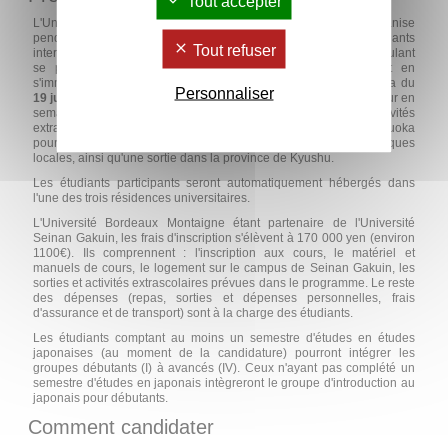
Tout accepter
L'Université Seinan Gakuin, basée à Fukuoka au Japon, organise
pendant un mois une école d'été à destination des étudiants
Tout refuser
internationaux souhaitant apprendre les bases du japonais ou voulant
se perfectionner dans cette langue, tout en découvrant et en
s'immergeant dans la culture du pays. L'école d'été se déroulera du
Personnaliser
19 juin au 19 juillet 2024
. En plus des cours ayant lieu chaque jour en
semaine et des cours de culture japonaise, des activités
extrascolaires sont prévues, dont une sortie pédagogique à Fukuoka
pour visiter les temples, sanctuaires et autres attractions touristiques
locales, ainsi qu'une sortie dans la province de Kyushu.
Les étudiants participants seront automatiquement hébergés dans
l'une des trois résidences universitaires.
L'Université Bordeaux Montaigne étant partenaire de l'Université
Seinan Gakuin, les frais d'inscription s'élèvent à 170 000 yen (environ
1100€). Ils comprennent : l'inscription aux cours, le matériel et
manuels de cours, le logement sur le campus de Seinan Gakuin, les
sorties et activités extrascolaires prévues dans le programme. Le reste
des dépenses (repas, sorties et dépenses personnelles, frais
d'assurance et de transport) sont à la charge des étudiants.
Les étudiants comptant au moins un semestre d'études en études
japonaises (au moment de la candidature) pourront intégrer les
groupes débutants (I) à avancés (IV). Ceux n'ayant pas complété un
semestre d'études en japonais intègreront le groupe d'introduction au
japonais pour débutants.
Comment candidater