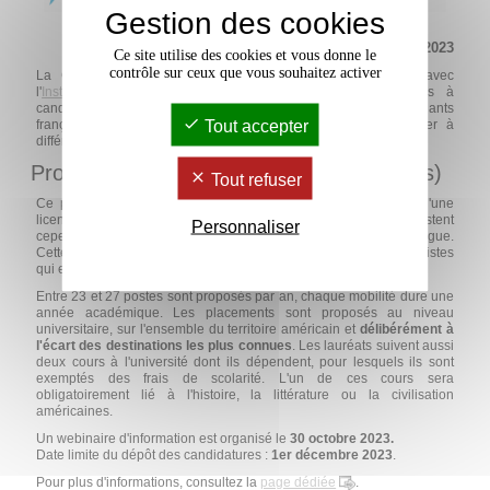
Gestion des cookies
Mis à jour le 19 octobre 2023
Ce site utilise des cookies et vous donne le
contrôle sur ceux que vous souhaitez activer
La Commission Fulbright franco-américaine, en partenariat avec
l'
Institute of International Education
, lance plusieurs appels à
candidatures pour les bourses Fulbright à destination des étudiants
Tout accepter
français. Selon votre niveau d'études, vous pouvez candidater à
différentes bourses.
Programme FLTA (Assistant.e de français)
Tout refuser
Ce programme est destiné aux étudiants titulaires à minima d'une
licence. Les étudiants inscrits en
L3
de LLCE anglais restent
Personnaliser
cependant éligibles au programme Fulbright assistants de langue.
Cette ouverture est exclusivement réservée aux étudiants anglicistes
qui envisagent une carrière dans l’enseignement.
Entre 23 et 27 postes sont proposés par an, chaque mobilité dure une
année académique. Les placements sont proposés au niveau
universitaire, sur l'ensemble du territoire américain et
délibérément à
l'écart des destinations les plus connues
. Les lauréats suivent aussi
deux cours à l'université dont ils dépendent, pour lesquels ils sont
exemptés des frais de scolarité. L'un de ces cours sera
obligatoirement lié à l'histoire, la littérature ou la civilisation
américaines.
Un webinaire d'information est organisé le
30 octobre 2023.
Date limite du dépôt des candidatures :
1er décembre 2023
.
Pour plus d'informations, consultez la
page dédiée
.