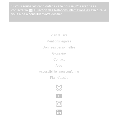
Si vous souhaitez candidater à cette bourse, n'hésitez pas à
contacter la
Direction des Relations Internationales
afin qu'elle
vous aide à constituer votre dossier.
Plan du site
Mentions légales
Données personnelles
Glossaire
Contact
Aide
Accessibilité : non conforme
Plan d'accès