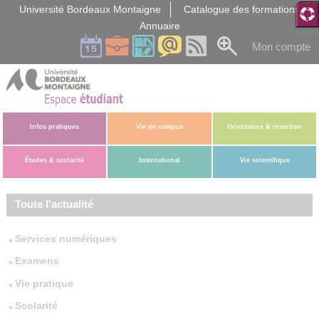
Gestion des cookies
Université Bordeaux Montaigne
Catalogue des formations
Annuaire
Mon compte
Infos pratiques
Vie de campus
Orientation & insertion
Études & scolarité
International
Vie scientifique
Toute l'actualité
Services numériques
Examens
Vie pratique
Scolarité