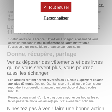
Mis à jour le 17 novembre 2021
Tout refuser
Sur les 5 millions de tonnes de textiles mis sur le marché, près de
4 millions de tonnes de textiles neufs ou usagés sont jetés en
Personnaliser
Europe chaque année. Faites changer les choses.
Le mercredi 19 décembre 2018, de
11h à 17h
17 étudiantes de la licence 3 Info-Com Espagnol et Allemand vous
accueilleront dans le
hall du bâtiment de l’administration
à
l’occasion d’un troc solidaire organisé par leurs soins.
Donne, récupère, partage
Venez déposer des vêtements et des livres
qui ne vous servent plus, vous pourrez
aussi les échanger.
Les articles restant seront reversés au « Relais », qui vient en aide
aux plus démunis
. Des représentants seront d’ailleurs présents pour
répondre à vos questions, autour d’un bon chocolat chaud et des
biscuits.
Pensez à vous munir d'un tote bag pour emporter vos trouvailles et
faites passer le mot à vos ami(e)s pour cet événement solidaire.
N’hésitez pas à venir faire une bonne action