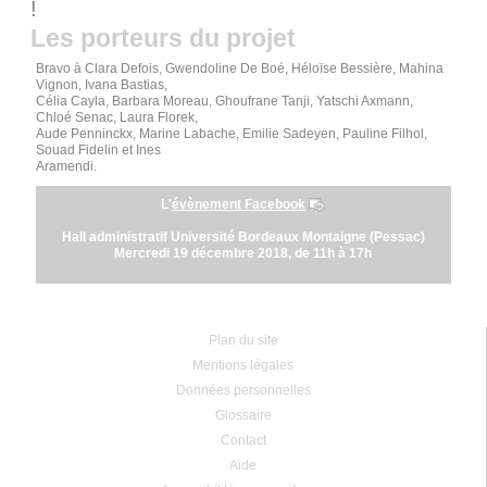
!
Les porteurs du projet
Bravo à Clara Defois, Gwendoline De Boé, Héloïse Bessière, Mahina
Vignon, Ivana Bastias,
Célia Cayla, Barbara Moreau, Ghoufrane Tanji, Yatschi Axmann,
Chloé Senac, Laura Florek,
Aude Penninckx, Marine Labache, Emilie Sadeyen, Pauline Filhol,
Souad Fidelin et Ines
Aramendi.
L'
évènement Facebook
Hall administratif Université Bordeaux Montaigne (Pessac)
Mercredi 19 décembre 2018, de 11h à 17h
Plan du site
Mentions légales
Données personnelles
Glossaire
Contact
Aide