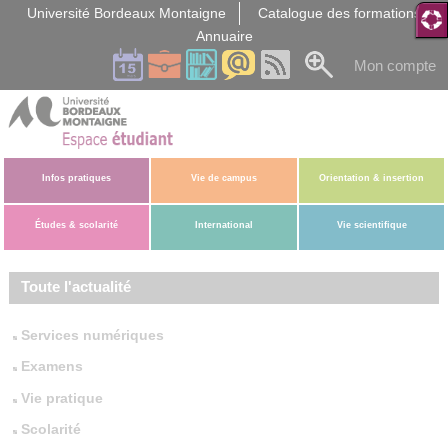
Gestion des cookies
Université Bordeaux Montaigne
Catalogue des formations
Annuaire
Mon compte
Infos pratiques
Vie de campus
Orientation & insertion
Études & scolarité
International
Vie scientifique
Toute l'actualité
Services numériques
Examens
Vie pratique
Scolarité