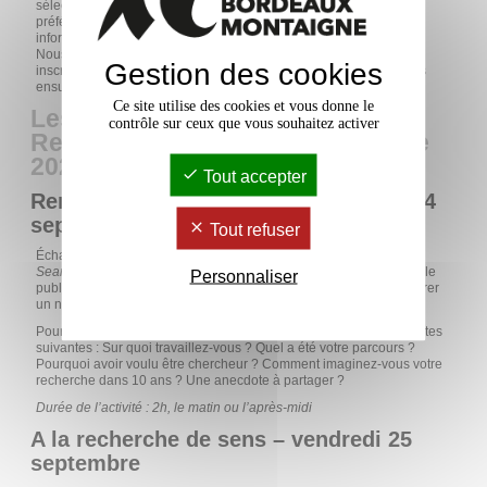
sélectionnant jusqu'à trois activités numérotées par ordre de
préférence, et en indiquant vos disponibilités horaires et vos
informations.
Nous reviendrons vers vous fin juin pour vous confirmer votre
Gestion des cookies
inscription et les activités retenues, et nous vous accompagnerons
ensuite dans la préparation pour cet événement.
Ce site utilise des cookies et vous donne le
Les formats de la Nuit de la
contrôle sur ceux que vous souhaitez activer
Recherche en Nouvelle-Aquitaine
2026 à Bordeaux
Tout accepter
Rencontre avec les scolaires – jeudi 24
septembre
Tout refuser
Échange et rencontre avec des élèves sur le format du
Speed
Searching
: à la manière du
Speed dating
, le chercheur rencontre le
Personnaliser
public et change toutes les 10 minutes de groupe pour en rencontrer
un nouveau.
Pour préparer votre discours nous vous invitons à réfléchir aux pistes
suivantes : Sur quoi travaillez-vous ? Quel a été votre parcours ?
Pourquoi avoir voulu être chercheur ? Comment imaginez-vous votre
recherche dans 10 ans ? Une anecdote à partager ?
Durée de l’activité : 2h, le matin ou l’après-midi
A la recherche de sens – vendredi 25
septembre