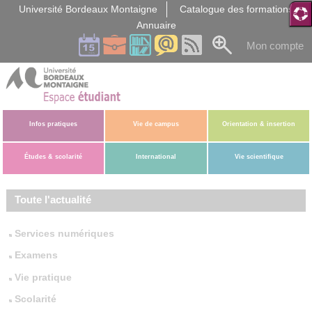
Gestion des cookies
Université Bordeaux Montaigne
Catalogue des formations
Annuaire
Mon compte
Infos pratiques
Vie de campus
Orientation & insertion
Études & scolarité
International
Vie scientifique
Toute l'actualité
Services numériques
Examens
Vie pratique
Scolarité