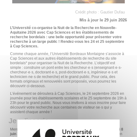
Crédit photo : Gautier Dufau
Mis à jour le 29 juin 2026
L’Université co-organise la Nuit de la Recherche en Nouvelle-
Aquitaine 2026 avec Cap Sciences et les établissements de
recherche bordelais : une belle opportunité pour présenter votre
recherche à un large public ! Rendez-vous les 24 et 25 septembre
à Cap Sciences.
Comme chaque année, l’Université Bordeaux Montaigne s’associe à
Cap Sciences et aux autres établissements de recherche du site
bordelais* pour organiser la Nuit de la Recherche. L’objectif est
simple : construire un pont entre les chercheur·e·s (enseignant·e·s-
chercheur·e·s, doctorant·e·s, post-doctorant·e·s, ingénieur·e·s et
technicien·ne·s de recherche) et le grand public. Pour cela, des
formats originaux et renouvelés sont proposés, vous pourrez les
découvrir ci-dessous.
L’événement se déroulera à Cap Sciences, le 24 septembre 2026 en
journée pour les établissements scolaires et le 25 septembre de 19h à
23h pour le grand public. Nous vous invitons à vous inscrire pour faire
découvrir votre recherche aux centaines de visiteur·se·s qui y
assistent chaque année !
Je m'inscris
Merci de nous retourner le
formulaire d'inscription
avant le
lundi 8
juin 2026
à l'adresse
saps-recherche
@
u-bordeaux-montaigne.fr,
en