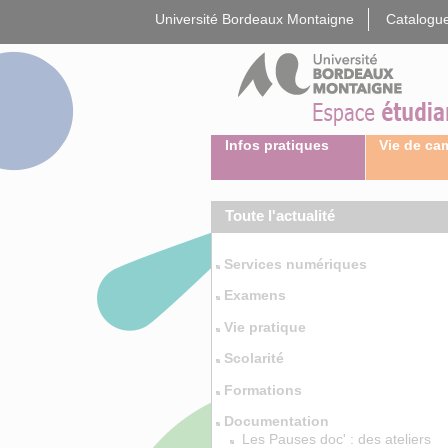
Gestion des cookies
Université Bordeaux Montaigne
Catalogue
Infos pratiques
Vie de c
Toute l'actualité
Services numériques
Examens
Vie pratique
Scolarité
Formations
Documentation
Les Pauses doc' : des ateliers