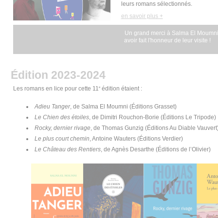
leurs romans sélectionnés.
en savoir plus +
Un grand merci à Salma El Moumni 
avoir fait l'honneur de leur visite !
Édition 2023-2024
Les romans en lice pour cette 11
édition étaient :
e
Adieu Tanger
, de Salma El Moumni (Éditions Grasset)
Le Chien des étoiles
, de Dimitri Rouchon-Borie (Éditions Le Tripode)
Rocky, dernier rivage
, de Thomas Gunzig (Éditions Au Diable Vauvert
Le plus court chemin
, Antoine Wauters (Éditions Verdier)
Le Château des Rentiers
, de Agnès Desarthe (Éditions de l’Olivier)