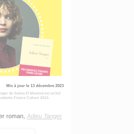
Mis à jour le 13 décembre 2023
anger
de Salma El Moumni est arrivé
tudiants France Culture 2024.
er roman,
Adieu Tanger