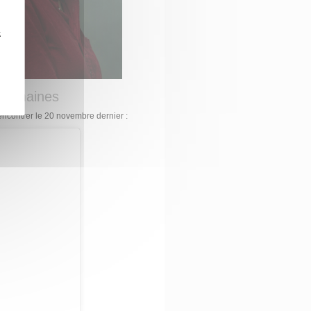
z
s humaines
rencontrer le 20 novembre dernier :