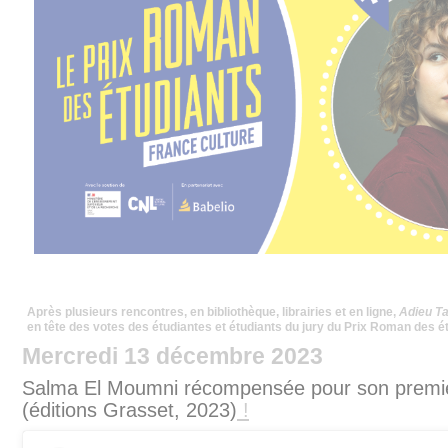
Après plusieurs rencontres, en bibliothèque, librairies et en ligne,
Adieu T
en tête des votes des étudiantes et étudiants du jury du Prix Roman des é
Mercredi 13 décembre 2023
Salma El Moumni récompensée pour son premi
(éditions Grasset, 2023)
!