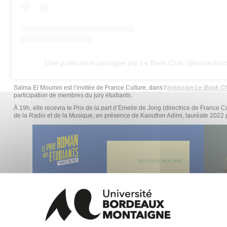
Une publication partagée par Le Book Club (@bookclubc
Salma El Moumni est l’invitée de France Culture, dans l’
émission Le Book C
participation de membres du jury étudiants.
À 19h, elle recevra le Prix de la part d’Emelie de Jong (directrice de France Cu
de la Radio et de la Musique, en présence de Kaouther Adimi, lauréate 2022