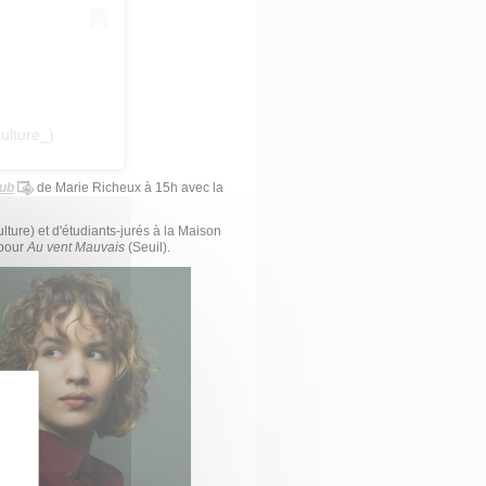
ulture_)
lub
de Marie Richeux à 15h avec la
lture) et d'étudiants-jurés à la Maison
 pour
Au vent Mauvais
(Seuil).