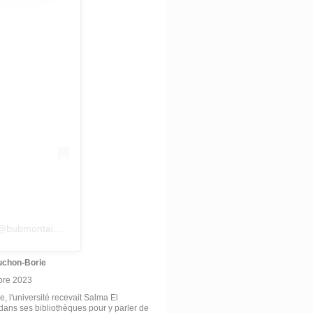
Une publication partagée par Les BU de Bordeaux Montaigne (@bubmontaigne)
uchon-Borie
bre 2023
, l'université recevait Salma El
ans ses bibliothèques pour y parler de