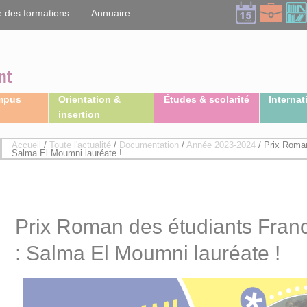
 des formations
Annuaire
ampus
Orientation &
Études & scolarité
Internat
insertion
Accueil
/
Toute l'actualité
/
Documentation
/
Année 2023-2024
/
Prix Roman
Salma El Moumni lauréate !
Prix Roman des étudiants Fran
: Salma El Moumni lauréate !