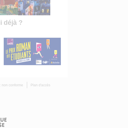
i déjà ?
é : non conforme
Plan d'accès