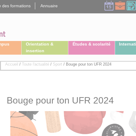
 des formations
Annuaire
ampus
Orientation &
Études & scolarité
Internat
insertion
Accueil
/
Toute l'actualité
/
Sport
/
Bouge pour ton UFR 2024
Bouge pour ton UFR 2024