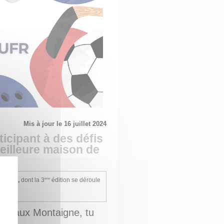
Mis à jour le 16 juillet 2024
icipant à des défis
meilleure maison de
itiales
,
dont la 3
édition se déroule
ème
ordeaux Montaigne, tu