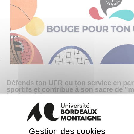
:
Défends ton UFR ou ton service en part
sportifs et contribue à son sacre de "
l'université"
Cet événement s’inscrit dans le cadre du
festival de rentrée 2024,
Les In
du 16 au 25 septembre 2024.
Tu es étudiant·e ou personnel de l'Université B
Gestion des cookies
peux y participer.