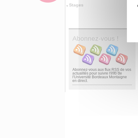
Stages
Abonnez-vous !
Abonnez-vous aux flux
RSS
de vos
actualités pour suivre l'info de
l'Université Bordeaux Montaigne
en direct.