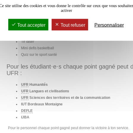
Ce site utilise des cookies et vous donne le contrôle sur ceux que vous souhaite
Rendez-vous le mardi 17 septembre de 12h à 14h
activer
septembre et le mardi 24 septembre de 10h à 1
parvis pour faire gagner ton UFR dans des petits 
Tout accepter
Tout refuser
Personnaliser
Au programme :
Tir laser
Mini defis basketball
Quiz sur le sport santé
Pour les étudiant·e·s chaque point gagné peut do
UFR :
UFR
Humanités
UFR
Langues et civilisations
UFR
Sciences des territoires et de la communication
IUT Bordeaux Montaigne
DEFLE
IJBA
Pour le personnel chaque point gagné peut donner la victoire à ton service.