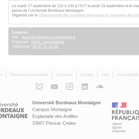
Le mardi 17 septembre de 12h à 14h à l’IUT, le jeudi 19 septembre et le ma
parvis de l’Université Bordeaux Montaigne.
Organisé par le
Département des activités physiques et sportives de l'un
Contacts :
Mail :
daps
@
u-bordeaux-montaigne.fr
Instagram :
Sport_ubmontaigne
Téléphone :
05 57 12 15 00
es
Données personnelles
Glossaire
Contact
Aide
Accessibilit
Université Bordeaux Montaigne
Campus Montaigne
Esplanade des Antilles
33607 Pessac Cedex