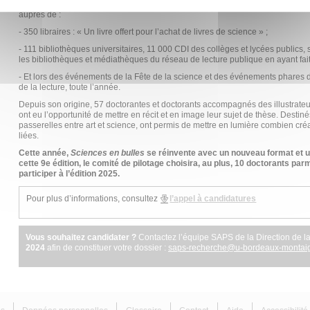
En 2024, l’album
Sciences en bulles
, tiré à 63 000 exemplaires, a été distribu
auprès de :
- 350 libraires : « Un livre offert pour l’achat de livres de science » ;
- 111 bibliothèques universitaires, 11 000 CDI des collèges et lycées publics,
les bibliothèques et médiathèques du réseau de lecture publique en ayant fai
- Et lors des événements de la Fête de la science et des événements phares de
de la lecture, toute l’année.
Depuis son origine, 57 doctorantes et doctorants accompagnés des illustrate
ont eu l’opportunité de mettre en récit et en image leur sujet de thèse. Destinés 
passerelles entre art et science, ont permis de mettre en lumière combien créa
liées.
Cette année,
Sciences en bulles
se réinvente avec un nouveau format et u
cette 9e édition, le comité de pilotage choisira, au plus, 10 doctorants pa
participer à l’édition 2025.
Pour plus d’informations, consultez
l’appel à candidatures
Vous souhaitez candidater ?
Contactez l’équipe SAPS de la Direction de l
2024
afin de constituer votre dossier :
saps-recherche
@
u-bordeaux-montaig