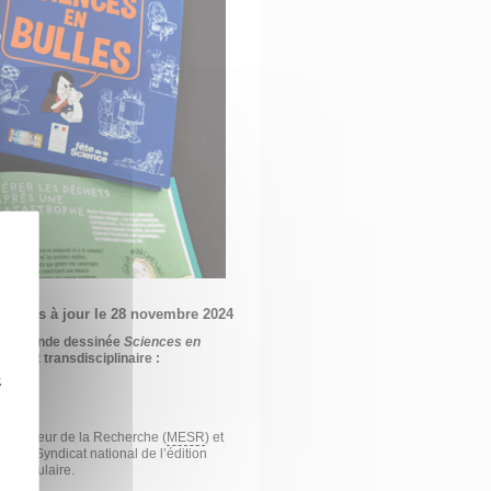
Mis à jour le 28 novembre 2024
 de la bande dessinée
Sciences en
uri et transdisciplinaire :
z
 supérieur de la Recherche (
MESR
) et
us du Syndicat national de l’édition
e Populaire.