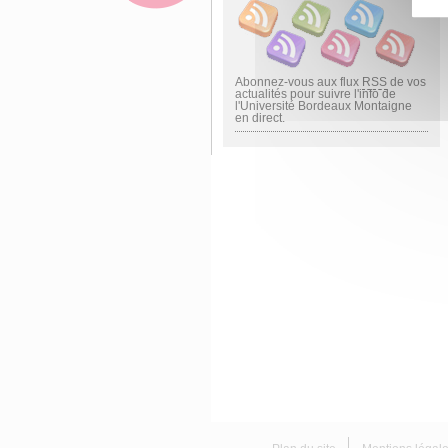
Abonnez-vous aux flux
RSS
de vos
actualités pour suivre l'info de
l'Université Bordeaux Montaigne
en direct.