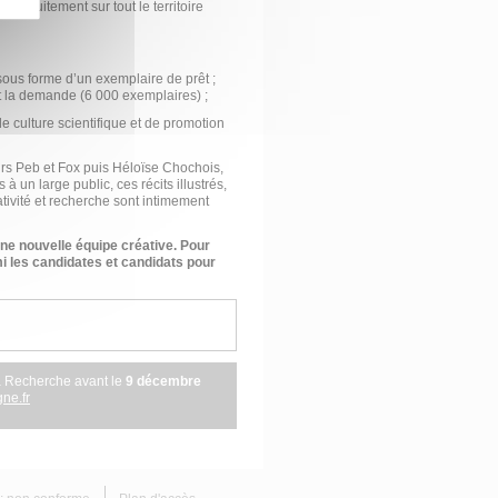
é gratuitement sur tout le territoire
 sous forme d’un exemplaire de prêt ;
t la demande (6 000 exemplaires) ;
 culture scientifique et de promotion
urs Peb et Fox puis Héloïse Chochois,
à un large public, ces récits illustrés,
tivité et recherche sont intimement
ne nouvelle équipe créative. Pour
rmi les candidates et candidats pour
a Recherche avant le
9 décembre
ne.fr