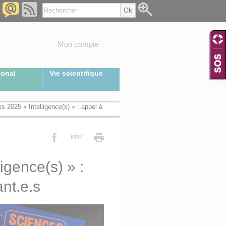
Mon compte
ional
Vie scientifique
s 2025 « Intelligence(s) » : appel à
PDF
igence(s) » :
nt.e.s