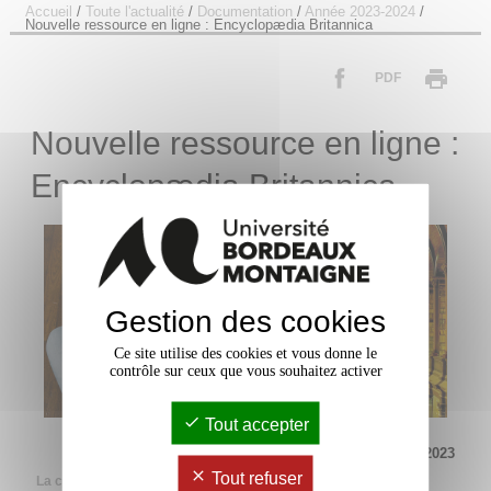
Accueil
/
Toute l'actualité
/
Documentation
/
Année 2023-2024
/
Nouvelle ressource en ligne : Encyclopædia Britannica
PDF
Nouvelle ressource en ligne :
Encyclopædia Britannica
Gestion des cookies
Ce site utilise des cookies et vous donne le
contrôle sur ceux que vous souhaitez activer
Tout accepter
Mis à jour le 16 octobre 2023
Tout refuser
La célèbre
Encyclopædia Britannica
rejoint les nombreuses