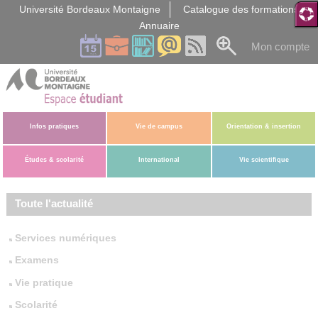
Gestion des cookies
Université Bordeaux Montaigne
Catalogue des formations
Annuaire
Mon compte
Infos pratiques
Vie de campus
Orientation & insertion
Études & scolarité
International
Vie scientifique
Toute l'actualité
Services numériques
Examens
Vie pratique
Scolarité