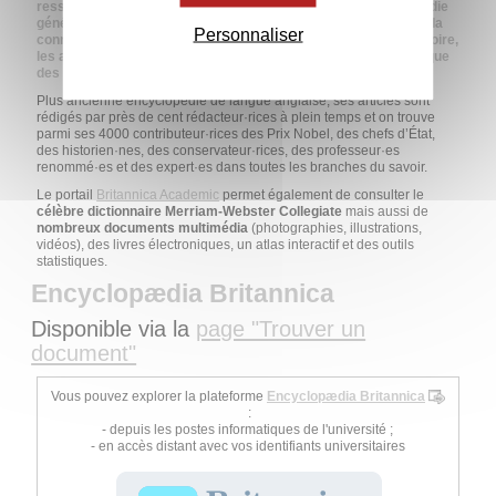
ressources numériques proposées par l'université. Encyclopédie
généraliste de langue anglaise couvrant diverses branches de la
Personnaliser
connaissance humaine, elle aborde aussi bien la science, l'histoire,
les affaires, les arts, la culture, la géographie, la géologie, etc. que
des questions plus contemporaines.
Plus ancienne encyclopédie de langue anglaise, ses articles sont
rédigés par près de cent rédacteur·rices à plein temps et on trouve
parmi ses 4000 contributeur·rices des Prix Nobel, des chefs d’État,
des historien·nes, des conservateur·rices, des professeur·es
renommé·es et des expert·es dans toutes les branches du savoir.
Le portail
Britannica Academic
permet également de consulter le
célèbre dictionnaire Merriam-Webster Collegiate
mais aussi de
nombreux documents multimédia
(photographies, illustrations,
vidéos), des livres électroniques, un atlas interactif et des outils
statistiques.
Encyclopædia Britannica
Disponible via la
page "Trouver un
document"
Vous pouvez explorer la plateforme
Encyclopædia Britannica
:
- depuis les postes informatiques de l'université ;
- en accès distant avec vos identifiants universitaires