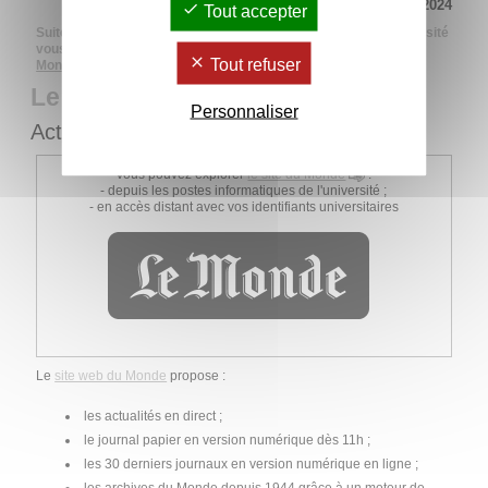
Mis à jour le 26 mars 2024
Tout accepter
Suite à de nombreuses demandes, les bibliothèques de l'université
vous offrent désormais un abonnement au site du journal
Le
Tout refuser
Monde
.
Le Monde
Personnaliser
Actualités, journal du jour, archives...
Vous pouvez explorer
le site du Monde
:
- depuis les postes informatiques de l'université ;
- en accès distant avec vos identifiants universitaires
Le
site web du Monde
propose :
les actualités en direct ;
le journal papier en version numérique dès 11h ;
les 30 derniers journaux en version numérique en ligne ;