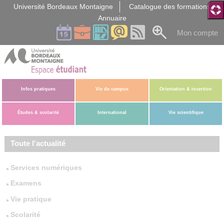
Gestion des cookies
Université Bordeaux Montaigne
Catalogue des formations
Annuaire
Mon compte
Infos pratiques
Vie de campus
Orientation & insertion
Études & scolarité
International
Vie scientifique
Toute l'actualité
Services numériques
Examens
Vie pratique
Scolarité