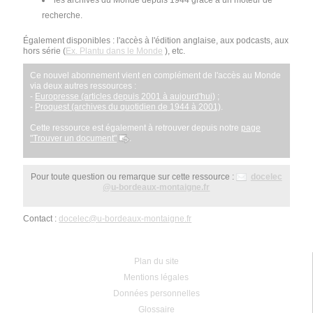
les archives du Monde depuis 1944 grâce à un moteur de
recherche.
Également disponibles : l'accès à l'édition anglaise, aux podcasts, aux
hors série (
Ex. Plantu dans le Monde
), etc.
Ce nouvel abonnement vient en complément de l'accès au Monde
via deux autres ressources :
-
Europresse (articles depuis 2001 à aujourd'hui)
;
-
Proquest (archives du quotidien de 1944 à 2001)
.
Cette ressource est également à retrouver depuis notre
page
"Trouver un document"
.
Pour toute question ou remarque sur cette ressource :
docelec
@
u-bordeaux-montaigne.fr
Contact :
docelec
@
u-bordeaux-montaigne.fr
Plan du site
Mentions légales
Données personnelles
Glossaire