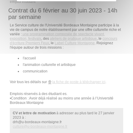
emploi étudiant
Contrat du 6 février au 30 juin 2023 - 14h
par semaine
Le Service culture de l'Université Bordeaux Montaigne participe à la
vie de campus de notre établissement par une offre culturelle riche et
variée :
une programmation composée de spectacle vivant,
exposition, festivals
, des
ateliers de pratique artistique
, le
concours
d'écriture Premiers Feux
, le
Label Culture Montaigne
. Rejoignez
l'équipe autour de trois missions :
l'accueil
l'animation culturelle et artistique
communication
Voir tous les détails sur
la fiche de poste à télécharger ici
.
Emplois réservés à des étudiant·es.
•Condition : Avoir déjà réalisé au moins une année à l’Université
Bordeaux Montaigne
CV et lettre de motivation
à adresser au plus tard le 27 janvier
2023 à :
drh@u-bordeaux-montaigne.fr
culture
@
u-bordeaux-montaigne.fr