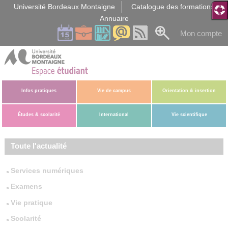
Gestion des cookies
Université Bordeaux Montaigne
Catalogue des formations
Annuaire
Mon compte
Infos pratiques
Vie de campus
Orientation & insertion
Études & scolarité
International
Vie scientifique
Toute l'actualité
Services numériques
Examens
Vie pratique
Scolarité