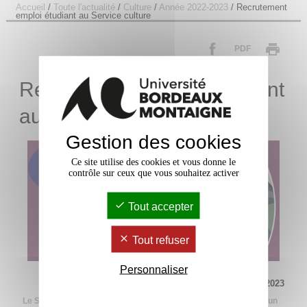
Accueil
/
Toute l'actualité
/
Culture
/
Année 2022-2023
/
Recrutement
emploi étudiant au Service culture
PDF
Recrutement emploi étudiant
au Service culture
Gestion des cookies
Ce site utilise des cookies et vous donne le
contrôle sur ceux que vous souhaitez activer
Tout accepter
Tout refuser
Personnaliser
Mis à jour le 20 janvier 2023
Le Service culture de l'Université Bordeaux Montaigne recrute un