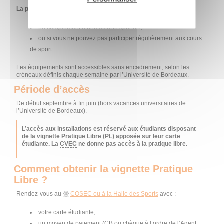
La pratique libre est idéale
:
en complément d’une activité sportive,
ou si vous ne pouvez pas participer régulièrement aux cours
de sport.
Les équipements sont accessibles sans encadrement, selon les
créneaux définis chaque semaine par l’Université de Bordeaux.
Période d’accès
De début septembre à fin juin (hors vacances universitaires de
l’Université de Bordeaux).
L’accès aux installations est réservé aux étudiants disposant
de la vignette Pratique Libre (PL) apposée sur leur carte
étudiante. La
CVEC
ne donne pas accès à la pratique libre.
Comment obtenir la vignette Pratique
Libre ?
Rendez-vous au
COSEC ou à la Halle des Sports
avec :
votre carte étudiante,
un moyen de paiement (CB ou chèque à l’ordre de l’Agent