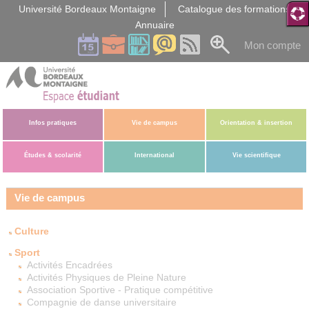
Gestion des cookies
Université Bordeaux Montaigne
Catalogue des formations
Annuaire
Mon compte
Infos pratiques
Vie de campus
Orientation & insertion
Études & scolarité
International
Vie scientifique
Vie de campus
Culture
Sport
Activités Encadrées
Activités Physiques de Pleine Nature
Association Sportive - Pratique compétitive
Compagnie de danse universitaire