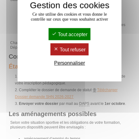
Gestion des cookies
ayant une pratique sportive de très bon niveau,
Ce site utilise des cookies et vous donne le
engagés dans des compétitions nationales,
contrôle sur ceux que vous souhaitez activer
ou investis dans une pratique intensive compatible avec des
exigences universitaires.
Tout accepter
Chaque candidature est examinée par une commission du
Département des Sports.
Tout refuser
Comment faire sa demande ?
Personnaliser
Étapes à suivre
Signaler votre situation sportive auprès de votre
UFR
lors de
votre inscription pédagogique.
Compléter le dossier de demande de statut
Télécharger
Dossier demande SHN 2026-2027
Envoyer votre dossier
par mail au
DAPS
avant le
1er octobre
.
Les aménagements possibles
Selon votre situation sportive et les obligations de votre formation,
plusieurs dispositifs peuvent être envisagés :
aménagement d’emploi du temps,