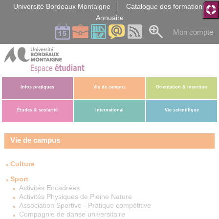
Gestion des cookies
Université Bordeaux Montaigne
Catalogue des formations
Annuaire
Mon compte
Infos pratiques
Vie de campus
Orientation & insertion
Études & scolarité
International
Vie scientifique
Vie de campus
Culture
Sport
Activités Encadrées
Activités Physiques de Pleine Nature
Association Sportive - Pratique compétitive
Compagnie de danse universitaire