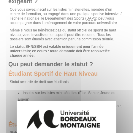
exigeant ?
Que vous soyez inscrit sur les listes ministérielles, membre d’un
centre de formation, ou engagé dans une pratique sportive intensive à
l’échelle nationale, le Département des Sports (
DAPS
) peut vous
accompagner dans l’aménagement de votre parcours universitaire.
Même si vous ne bénéficiez pas du statut officiel de sportif de haut
niveau, votre investissement sportif peut être reconnu. Tous les
dossiers sont étudiés avec attention par une commission dédiée.
Le
statut SHN/SBN est valable uniquement pour l’année
universitaire en cours : toute demande doit être renouvelée
chaque année.
Qui peut demander le statut ?
Étudiant Sportif de Haut Niveau
Statut accordé de droit aux étudiants :
inscrits sur les listes ministérielles (Élite, Senior, Jeune ou
Espoir),
ou intégrés à un pôle ou centre de formation reconnu (Espoir,
France…).
Étudiant Sportif de Bon Niveau
Statut accessible sur dossier pour les étudiants :