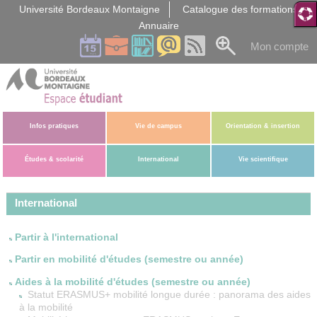
Gestion des cookies
Université Bordeaux Montaigne
Catalogue des formations
Annuaire
Mon compte
Infos pratiques
Vie de campus
Orientation & insertion
Études & scolarité
International
Vie scientifique
International
Partir à l'international
Partir en mobilité d'études (semestre ou année)
Aides à la mobilité d'études (semestre ou année)
Statut ERASMUS+ mobilité longue durée : panorama des aides
à la mobilité