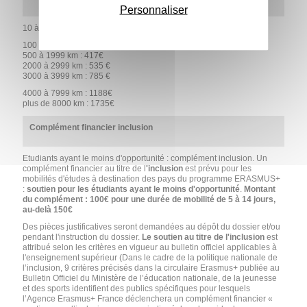
Personnaliser
10 à 99km : 56€
100 à 499 km : 285€
500 à 1999 km : 417€
2000 à 2999 km : 535 €
3000 à 3999 km : 785 €
4000 à 7999 km : 1188€
plus de 8000 km : 1735€
Complément financier inclusion
Etudiants ayant le moins d'opportunité : complément inclusion. Un
complément financier au titre de l
'inclusion
est prévu pour les
mobilités d'études à destination des pays du programme ERASMUS+
:
soutien pour les étudiants ayant le moins d'opportunité
.
Montant
du complément : 100€ pour une durée de mobilité de 5 à 14 jours,
au-delà 150€
Des pièces justificatives seront demandées au dépôt du dossier et/ou
pendant l'instruction du dossier.
Le soutien au titre de l'inclusion
est
attribué selon les critères en vigueur au bulletin officiel applicables à
l'enseignement supérieur (Dans le cadre de la politique nationale de
l’inclusion, 9 critères précisés dans la circulaire Erasmus+ publiée au
Bulletin Officiel du Ministère de l’éducation nationale, de la jeunesse
et des sports identifient des publics spécifiques pour lesquels
l’Agence Erasmus+ France déclenchera un complément financier «