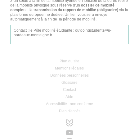
2-un solde à la fin de la mobilité hybride en fonction de la durée réelle
de la mobilité physique sous réserve d'un
dossier de mobilité
complet
et
la transmission du rapport de mobilité (obligatoire)
via la
plateforme européenne dédiée. Un lien vous sera envoyé
automatiquement à la fin de la période de mobilité.
Contact : le Pôle mobilité étudiante : outgoingstudents@u-
bordeaux-montaigne.fr
Plan du site
Mentions légales
Données personnelles
Glossaire
Contact
Aide
Accessibilité : non conforme
Plan d'accès