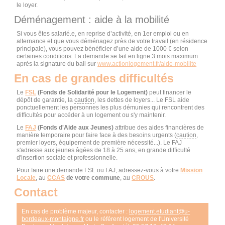
le loyer.
Déménagement : aide à la mobilité
Si vous êtes salarié.e, en reprise d’activité, en 1er emploi ou en
alternance et que vous déménagez près de votre travail (en résidence
principale), vous pouvez bénéficier d’une aide de 1000 € selon
certaines conditions. La demande se fait en ligne 3 mois maximum
après la signature du bail sur
www.actionlogement.fr/aide-mobilite
En cas de grandes difficultés
Le
FSL
(Fonds de Solidarité pour le Logement)
peut financer le
dépôt de garantie, la
caution
, les dettes de loyers... Le FSL aide
ponctuellement les personnes les plus démunies qui rencontrent des
difficultés pour accéder à un logement ou s'y maintenir.
Le
FAJ
(Fonds d'Aide aux Jeunes)
attribue des aides financières de
manière temporaire pour faire face à des besoins urgents (
caution
,
premier loyers, équipement de première nécessité...). Le FAJ
s'adresse aux jeunes âgées de 18 à 25 ans, en grande difficulté
d'insertion sociale et professionnelle.
Pour faire une demande FSL ou FAJ, adressez-vous à votre
Mission
Locale
, au
CCAS
de votre commune
, au
CROUS
.
Contact
En cas de problème majeur, contacter :
logement.etudiant
@
u-
bordeaux-montaigne.fr
ou le référent logement de l'Université