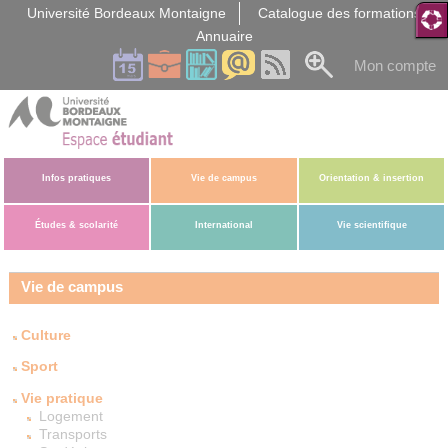
Gestion des cookies
Université Bordeaux Montaigne
Catalogue des formations
Annuaire
Mon compte
Infos pratiques
Vie de campus
Orientation & insertion
Études & scolarité
International
Vie scientifique
Vie de campus
Culture
Sport
Vie pratique
Logement
Transports