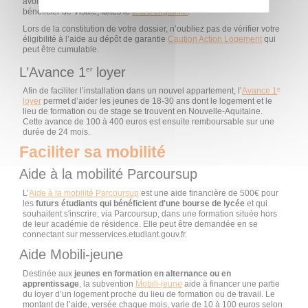
avoir lieu avant la signature du bail. Pour savoir si vous pouvez
bénéficier de Visale, faites le
test d’éligibilité
.
Lors de la constitution de votre dossier, n’oubliez pas de vérifier votre
éligibilité à l’aide au dépôt de garantie
Caution Action Logement
qui
peut être cumulable.
L’Avance 1
loyer
er
Afin de faciliter l’installation dans un nouvel appartement, l’
Avance 1
er
loyer
permet d’aider les jeunes de 18-30 ans dont le logement et le
lieu de formation ou de stage se trouvent en Nouvelle-Aquitaine.
Cette avance de 100 à 400 euros est ensuite remboursable sur une
durée de 24 mois.
Faciliter sa mobilité
Aide à la mobilité Parcoursup
L’
Aide à la mobilité Parcoursup
est une aide financière de 500€ pour
les
futurs étudiants
qui bénéficient d'une bourse de lycée
et qui
souhaitent s'inscrire, via Parcoursup, dans une formation située hors
de leur académie de résidence. Elle peut être demandée en se
connectant sur messervices.etudiant.gouv.fr.
Aide Mobili-jeune
Destinée aux
jeunes en formation en alternance ou en
apprentissage
, la subvention
Mobili-jeune
aide à financer une partie
du loyer d’un logement proche du lieu de formation ou de travail. Le
montant de l’aide, versée chaque mois, varie de 10 à 100 euros selon