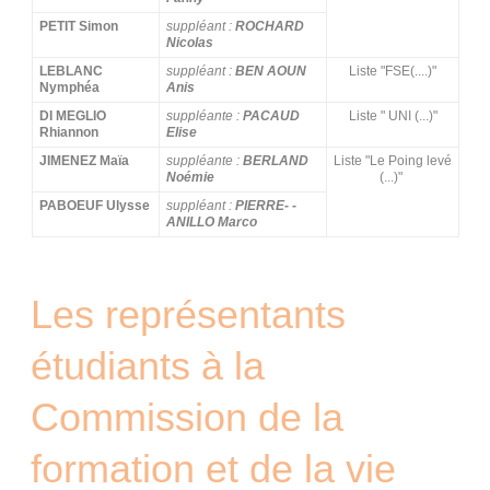
PETIT Simon
suppléant :
ROCHARD
Nicolas
LEBLANC
suppléant :
BEN AOUN
Liste "FSE(....)"
Nymphéa
Anis
DI MEGLIO
suppléante :
PACAUD
Liste " UNI (...)"
Rhiannon
Elise
JIMENEZ Maïa
suppléante :
BERLAND
Liste "Le Poing levé
Noémie
(...)"
PABOEUF Ulysse
suppléant :
PIERRE- -
ANILLO Marco
Les représentants
étudiants à la
Commission de la
formation et de la vie