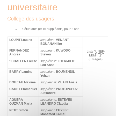
universitaire
Collège des usagers
16 étudiants (et 16 suppléants) pour 2 ans
LOUPIT Louane
suppléant:
VENANT-
BOUANANI Ito
FERNANDEZ
suppléant:
KUWODO
Liste "
UNEF
-
Andréa
Steven
EBM (...)"
(8 sièges)
SCHALLER Louise
suppléante
:
LHERMITTE
Lou Anne
BARRY Lamine
suppléant:
BOUMENDIL
Yohan
BOILEAU Maxime
suppléante:
VILAIN Anaïs
CADET Emmanuel
suppléant:
PROTOPOPOV
Alexandre
AGUERA-
suppléante:
ESTEVES
GUZMAN Maria
LEANDRO Claudia
PETIT Simon
suppléant:
EHYSSE
Mohamed Kamal