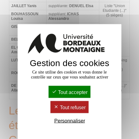
JAILLET Yanis
suppléante:
DENUEL Elsa
Liste "Union
Etudiante (...)"
BOUHASSOUN
suppléant:
ICHAS
(5 sièges)
Louisa
Alessandro
GISSOU Pierrick
suppléante:
TOMASELLO
Moïra
BELAROUSSI Rim
suppléant:
BOURA Tom
EL OUAZZANI
suppléante:
LITIM Morad
Ambre
LUTZ Jahan
suppléant:
PIERRE-ANILLO
Liste "Le Poing
Gestion des cookies
Marco
levé (...)"
(2 sièges)
Ce site utilise des cookies et vous donne le
ROQUES Jeanne
suppléante:
:
FOFANA
contrôle sur ceux que vous souhaitez activer
Salima
DE LONGUEVILLE
suppléante:
RIGNAULT
Liste "UNI (...)"
Alix
Anton
(1 siège)
Tout accepter
Les représentants
Tout refuser
Personnaliser
étudiants à la