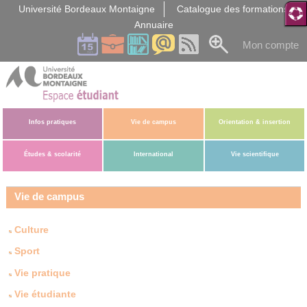
Gestion des cookies
Université Bordeaux Montaigne
Catalogue des formations
Annuaire
Mon compte
Infos pratiques
Vie de campus
Orientation & insertion
Études & scolarité
International
Vie scientifique
Vie de campus
Culture
Sport
Vie pratique
Vie étudiante