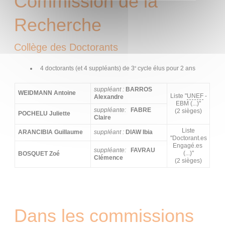
Commission de la
Recherche
Collège des Doctorants
4 doctorants (et 4 suppléants) de 3
cycle élus pour 2 ans
e
suppléant :
BARROS
WEIDMANN Antoine
Liste "
UNEF
-
Alexandre
EBM (...)"
suppléante:
FABRE
(2 sièges)
POCHELU Juliette
Claire
Liste
ARANCIBIA Guillaume
suppléant :
DIAW Ibia
"Doctorant.es
Engagé.es
suppléante:
FAVRAU
(...)"
BOSQUET Zoé
Clémence
(2 sièges)
Dans les commissions