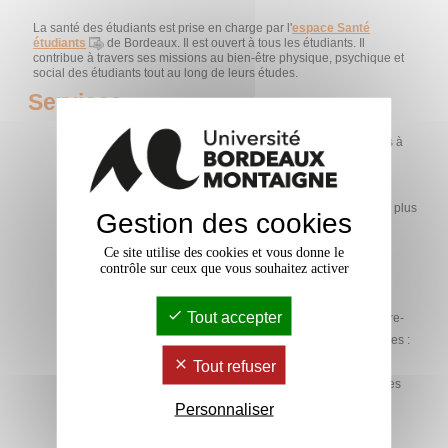
La santé des étudiants est prise en charge par l'
espace Santé
étudiants
de Bordeaux. Il est ouvert à tous les étudiants. Il
contribue à travers ses missions au bien-être physique, psychique et
social des étudiants tout au long de leurs études.
Services
consultations médicales sur RDV (tiers payant, aucun frais à
avancer) – médecine générale, gynécologie, tabacologie,
médecine du sport,
consultation avec une diététicienne pour une alimentation plus
Gestion des cookies
équilibrée,
Ce site utilise des cookies et vous donne le
entretien sur la contraception, la sexualité avec une sage-
contrôle sur ceux que vous souhaitez activer
femme,
entretien avec une assistante sociale,
Tout accepter
consultation pour pratiquer un sport (certificat de non contre-
indication à la pratique d’un sport y compris les sports à risques :
marathon, plongée, sports de combat…),
Tout refuser
consultation médicale dans le cadre de l’aménagement des
études et des examens pour les situations de handicap,
Personnaliser
entretien avec un infirmier de secteur psychiatrique,