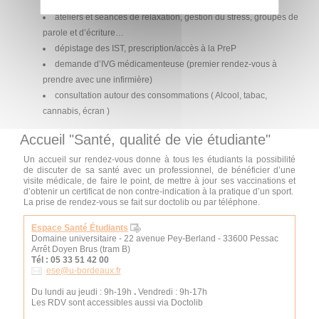
consultation avec un psychologue,
ateliers et séances de relaxation, gestion du stress, groupes de
parole et d’écriture…
dépistage des IST, prescription/accès à la PreP
demande d’IVG médicamenteuse (premier rendez-vous à
prendre avec une infirmière)
consultation autour des consommations ( Alcool, tabac,
cannabis, écran )
Accueil "Santé, qualité de vie étudiante"
Un accueil sur rendez-vous donne à tous les étudiants la possibilité
de discuter de sa santé avec un professionnel, de bénéficier d’une
visite médicale, de faire le point, de mettre à jour ses vaccinations et
d’obtenir un certificat de non contre-indication à la pratique d’un sport.
La prise de rendez-vous se fait sur doctolib ou par téléphone.
Espace Santé Étudiants
Domaine universitaire - 22 avenue Pey-Berland - 33600 Pessac
Arrêt Doyen Brus (tram B)
Tél : 05 33 51 42 00
ese@u-bordeaux.fr
Du lundi au jeudi : 9h-19h
.
Vendredi : 9h-17h
Les RDV sont accessibles aussi via Doctolib