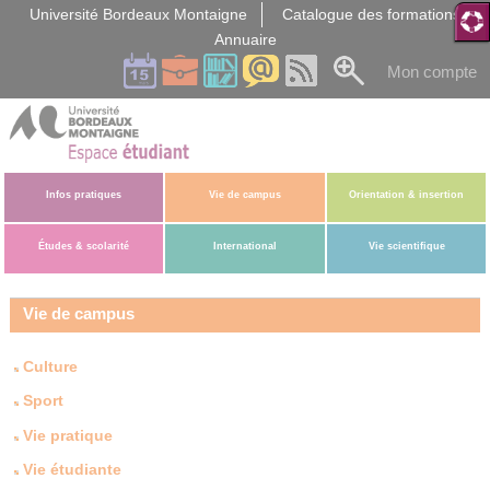
Gestion des cookies
Université Bordeaux Montaigne
Catalogue des formations
Annuaire
Mon compte
Infos pratiques
Vie de campus
Orientation & insertion
Études & scolarité
International
Vie scientifique
Vie de campus
Culture
Sport
Vie pratique
Vie étudiante