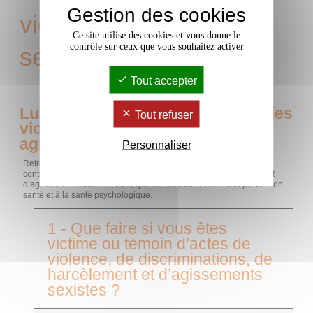
Gestion des cookies
violences sexuelles et
Ce site utilise des cookies et vous donne le
contrôle sur ceux que vous souhaitez activer
sexistes
Tout accepter
Lutte contre les discriminations, les
Tout refuser
violences, le harcèlement et les
agissements sexistes
Personnaliser
Retrouvez les informations et dispositifs mis en œuvre pour lutter
contre les actes de violence, de discriminations, de harcèlement et
d’agissements sexistes, ainsi que les contacts relatifs à la prévention
santé et à la santé psychologique.
1 - Que faire si vous êtes
victime ou témoin d’actes de
violence, de discriminations, de
harcèlement et d’agissements
sexistes ?