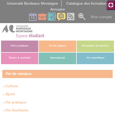
Gestion des cookies
Université Bordeaux Montaigne
Catalogue des formations
Annuaire
Mon compte
Infos pratiques
Vie de campus
Orientation & insertion
Études & scolarité
International
Vie scientifique
Vie de campus
Culture
Sport
Vie pratique
Vie étudiante