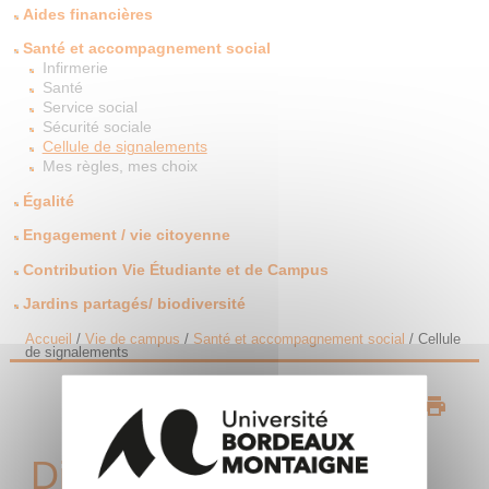
Aides financières
Santé et accompagnement social
Infirmerie
Santé
Service social
Sécurité sociale
Cellule de signalements
Mes règles, mes choix
Égalité
Engagement / vie citoyenne
Contribution Vie Étudiante et de Campus
Jardins partagés/ biodiversité
Accueil
/
Vie de campus
/
Santé et accompagnement social
/
Cellule
de signalements
Discrimination,