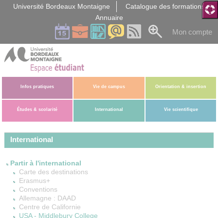
Gestion des cookies
Université Bordeaux Montaigne
Catalogue des formations
Annuaire
Mon compte
Infos pratiques
Vie de campus
Orientation & insertion
Études & scolarité
International
Vie scientifique
International
Partir à l'international
Carte des destinations
Erasmus+
Conventions
Allemagne : DAAD
Centre de Californie
USA - Middlebury College