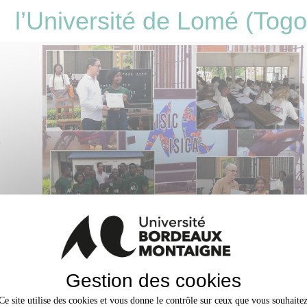
l’Université de Lomé (Togo
e
Depuis septembre 2014, l’Université Bordeaux Montaigne délocalise sa lic
Communication à l’Université de Lomé. Pour l’heure, c’est la principale act
Gestion des cookies
l’accord de partenariat signé en 1989 entre les deux universités et plusieur
Objectifs de la formation
Ce site utilise des cookies et vous donne le contrôle sur ceux que vous souhaite