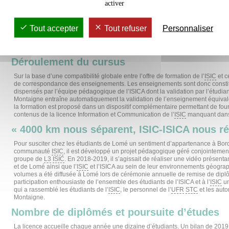
activer
L’objectif principal de cette formation que le département
ISIC
propose est de p
le souhaitent de bénéficier d’un double cursus au terme duquel ils obtiendront,
de Lomé, celle de l’Université Bordeaux Montaigne. La licence délocalisée l
Tout accepter
Tout refuser
Personnaliser
l’Université Bordeaux Montaigne, font d’eux des membres de la communauté de 
diplôme français. Mais la licence délocalisée ouvre plus largement la porte 
étudiants engagés dans ce cursus à une poursuite d’études en master et doc
Déroulement du cursus
Sur la base d’une compatibilité globale entre l’offre de formation de l’
ISIC
et ce
de correspondance des enseignements. Les enseignements sont donc constit
dispensés par l’équipe pédagogique de l’ISICA dont la validation par l’étudia
Montaigne entraîne automatiquement la validation de l’enseignement équivale
la formation est proposé dans un dispositif complémentaire permettant de fourn
contenus de la licence Information et Communication de l’
ISIC
manquant dans 
« 4000 km nous séparent, ISIC-ISICA nous ré
Pour susciter chez les étudiants de Lomé un sentiment d’appartenance à Bord
communauté
ISIC
, il est développé un projet pédagogique géré conjointement 
groupe de
L3
ISIC
. En 2018-2019, il s’agissait de réaliser une vidéo présent
et de Lomé ainsi que l’
ISIC
et l’ISICA au sein de leur environnements géograph
volumes a été diffusée à Lomé lors de cérémonie annuelle de remise de diplô
participation enthousiaste de l’ensemble des étudiants de l’ISICA et à l’
ISIC
un
qui a rassemblé les étudiants de l’
ISIC
, le personnel de l’
UFR
STC
et les auto
Montaigne.
Nombre de diplômés et poursuite d’études
La licence accueille chaque année une dizaine d’étudiants. Un bilan de 2019 