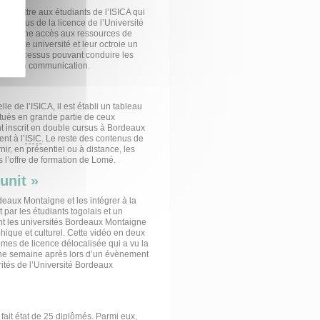
ermettre aux étudiants de l’ISICA qui
 en plus de la licence de l’Université
eur donne accès aux ressources de
cette université et leur octroie un
à un processus pouvant conduire les
torat en communication.
lle de l’ISICA, il est établi un tableau
ués en grande partie de ceux
nt inscrit en double cursus à Bordeaux
nt à l’
ISIC
. Le reste des contenus de
ir, en présentiel ou à distance, les
l’offre de formation de Lomé.
unit »
eaux Montaigne et les intégrer à la
par les étudiants togolais et un
ant les universités Bordeaux Montaigne
ique et culturel. Cette vidéo en deux
mes de licence délocalisée qui a vu la
e semaine après lors d’un évènement
rités de l’Université Bordeaux
fait état de 25 diplômés. Parmi eux,