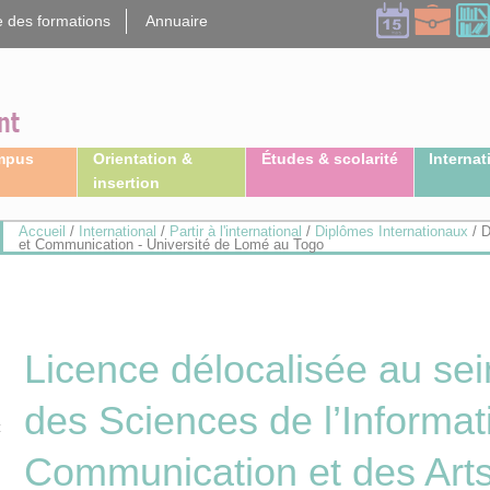
 des formations
Annuaire
ampus
Orientation &
Études & scolarité
Internat
insertion
Accueil
/
International
/
Partir à l'international
/
Diplômes Internationaux
/
D
et Communication - Université de Lomé au Togo
Licence délocalisée au sein 
des Sciences de l’Informati
t
Communication et des Arts