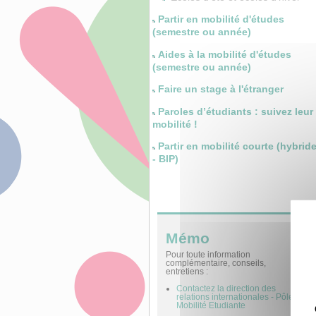
Partir en mobilité d'études
(semestre ou année)
Aides à la mobilité d'études
(semestre ou année)
Faire un stage à l'étranger
Paroles d’étudiants : suivez leur
mobilité !
Partir en mobilité courte (hybrid
- BIP)
Mémo
Pour toute information
complémentaire, conseils,
entretiens :
Contactez la direction des
relations internationales - Pôle
Mobilité Etudiante