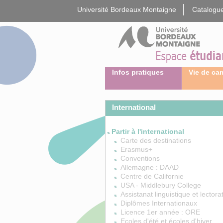
Gestion des cookies
Université Bordeaux Montaigne
Catalogue
Infos pratiques
Vie de c
International
Partir à l'international
Carte des destinations
Erasmus+
Conventions
Allemagne : DAAD
Centre de Californie
USA - Middlebury College
Assistanat linguistique et lectora
Diplômes Internationaux
Licence 1er année : ORE
Ecoles d'été et écoles d'hiver