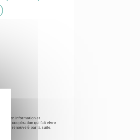
)
ence en Information et
ion de coopération qui fait vivre
s fois renouvelé par la suite.
z