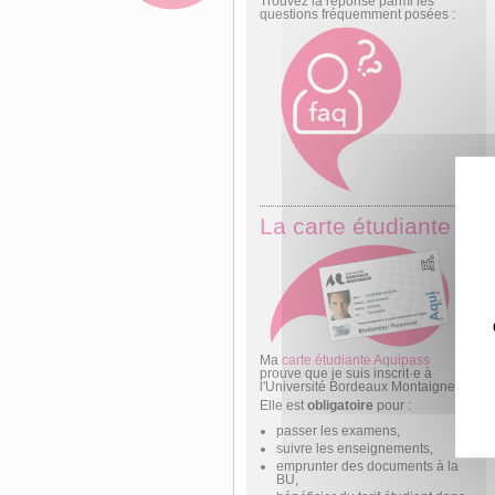
Trouvez la réponse parmi les
questions fréquemment posées :
La carte étudiante
Ma
carte étudiante Aquipass
prouve que je suis inscrit·e à
l'Université Bordeaux Montaigne.
Elle est
obligatoire
pour :
passer les examens,
suivre les enseignements,
emprunter des documents à la
BU,