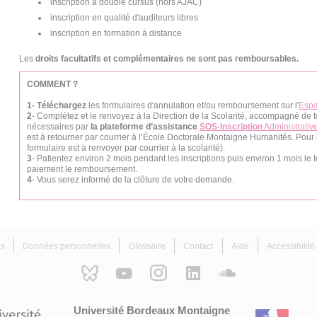
inscription à double cursus (hors AJAC)
inscription en qualité d'auditeurs libres
inscription en formation à distance
Les
droits facultatifs et complémentaires ne sont pas remboursables.
COMMENT ?
1- Téléchargez
les formulaires d'annulation et/ou remboursement sur l'
Espa
2
- Complétez et le renvoyez à la Direction de la Scolarité, accompagné de to
nécessaires par
la plateforme d’assistance
SOS-Inscription
Administrative
est à retourner par courrier à l’École Doctorale Montaigne Humanités. Pour l
formulaire est à renvoyer par courrier à la scolarité).
3
- Patientez environ 2 mois pendant les inscriptions puis environ 1 mois le 
paiement le remboursement.
4
- Vous serez informé de la clôture de votre demande.
es
Données personnelles
Glossaire
Contact
Aide
Accessibilit
Université Bordeaux Montaigne