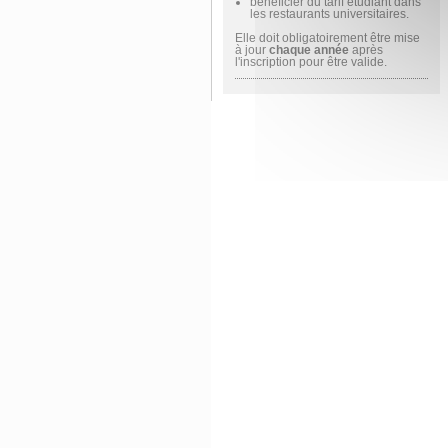
bénéficier du tarif étudiant dans
les restaurants universitaires.
Elle doit obligatoirement être mise
à jour
chaque année
après
l'inscription pour être valide.