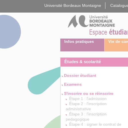
Gestion des cookies
Université Bordeaux Montaigne
Catalogue
Infos pratiques
Vie de c
Études & scolarité
Dossier étudiant
Examens
S'inscrire ou se réinscrire
Étape 1 : l'admission
Étape 2 : l'inscription
administrative
Étape 3 : l'inscription
pedagogique
Étape 4 : signer le contrat de