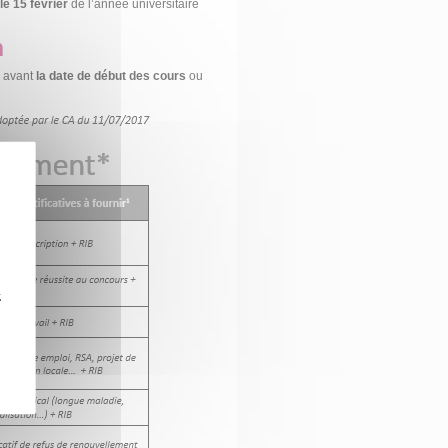
le 15 février
de l’année universitaire
n
r avant
la date de début des cours
ou
z