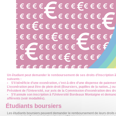
Un étudiant peut demander le remboursement de ses droits d’inscription à
suivants :
• S’il bénéficie d’une exonération, c’est-à-dire d’une dispense de paiement
L’exonération peut être de plein droit (Boursiers, pupilles de la nation...) ou
Président de l’Université, sur avis de la Commission d’exonération des dro
• S’il annule son inscription à l’Université Bordeaux Montaigne et dema
afférents (voir modalités).
Étudiants boursiers
Les étudiants boursiers peuvent demander le remboursement de leurs droits 