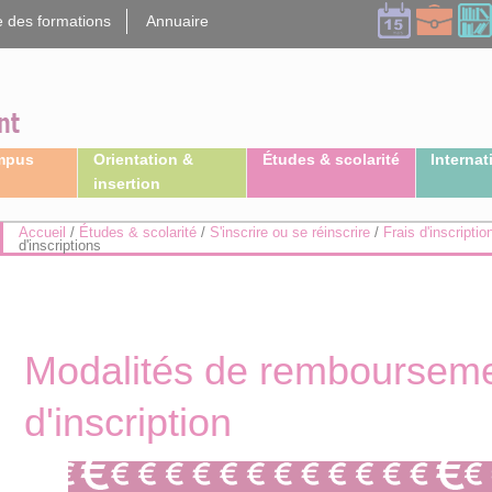
 des formations
Annuaire
ampus
Orientation &
Études & scolarité
Internat
insertion
Accueil
/
Études & scolarité
/
S'inscrire ou se réinscrire
/
Frais d'inscriptio
d'inscriptions
Modalités de rembourseme
d'inscription