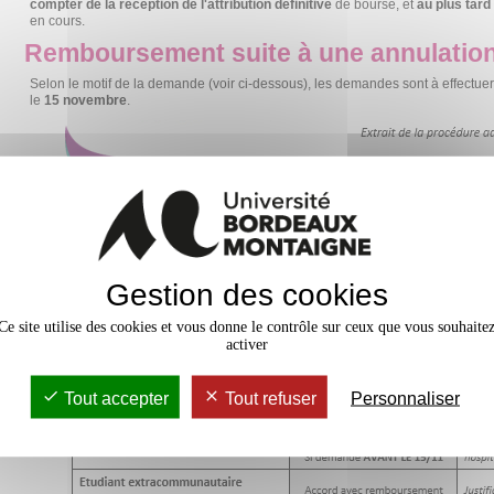
compter de la réception de l'attribution définitiv
e
de bourse, et
au plus tard 
en cours.
Remboursement suite à une annulatio
Selon le motif de la demande (voir ci-dessous), les demandes sont à effectue
le
15 novembre
.
Gestion des cookies
Ce site utilise des cookies et vous donne le contrôle sur ceux que vous souhaite
activer
Tout accepter
Tout refuser
Personnaliser